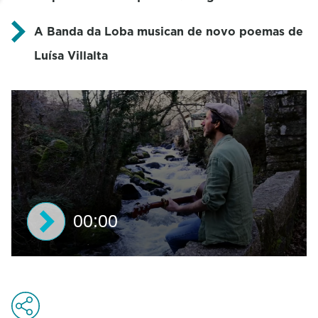
A Banda da Loba musican de novo poemas de
Luísa Villalta
00:00
0
s
e
c
o