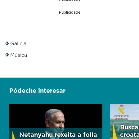
Publicidade
Galicia
Música
Pódeche interesar
Busca
Netanyahu rexeita a folla
croat