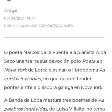
n
d
G24.gal
s
03/04/2024 14:47
o
f
Última actualización 03/04/2024 16:50
0
s
e
c
o
O poeta Marcos de la Fuente e a pianista Aida
n
d
Saco únense na súa devoción polo
Poeta en
s
Nova York
de Lorca e asinan o libropoema
As
cordas invisibles
, en que queren tender
pontes entre a diáspora galega en Nova Iork.
A Banda da Loba mestura tres poemas de
As
palabras ingrávidas
, de Luísa Villalta, no tema