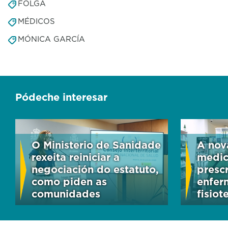
FOLGA
MÉDICOS
MÓNICA GARCÍA
Pódeche interesar
O Ministerio de Sanidade
A nov
rexeita reiniciar a
medic
negociación do estatuto,
presc
como piden as
enfer
comunidades
fisiot