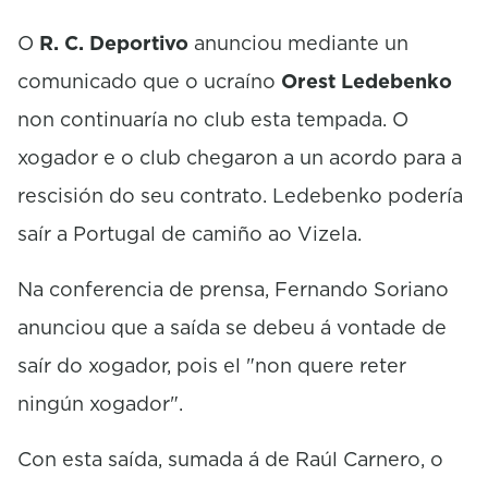
c
o
O
R. C. Deportivo
anunciou mediante un
n
comunicado que o ucraíno
Orest Ledebenko
d
s
non continuaría no club esta tempada. O
xogador e o club chegaron a un acordo para a
rescisión do seu contrato. Ledebenko podería
saír a Portugal de camiño ao Vizela.
Na conferencia de prensa, Fernando Soriano
anunciou que a saída se debeu á vontade de
saír do xogador, pois el "non quere reter
ningún xogador".
Con esta saída, sumada á de Raúl Carnero, o