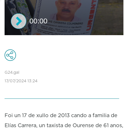
00:00
0
s
e
c
o
n
d
G24.gal
s
17/07/2024 13:24
o
f
0
s
e
c
o
Foi un 17 de xullo de 2013 cando a familia de
n
Elías Carrera, un taxista de Ourense de 61 anos,
d