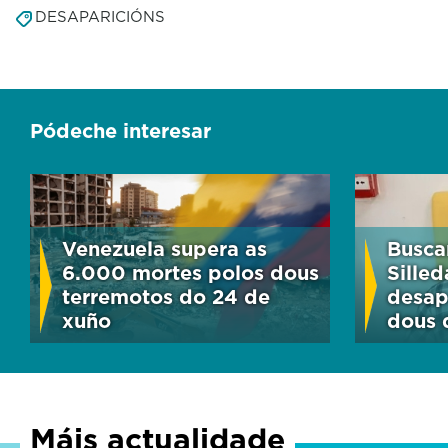
DESAPARICIÓNS
Pódeche interesar
Venezuela supera as
Busca
6.000 mortes polos dous
Sille
terremotos do 24 de
desap
xuño
dous 
Máis actualidade