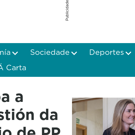
Publicidade
mía
Sociedade
Deportes
Á Carta
a a
stión da
io de PP