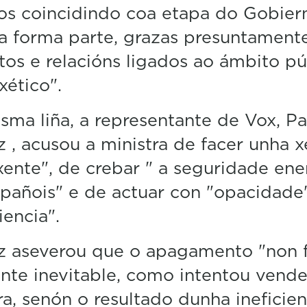
os coincidindo coa etapa do Gobier
a forma parte, grazas presuntament
tos e relacións ligados ao ámbito pú
xético".
ma liña, a representante de Vox, P
, acusou a ministra de facer unha x
xente", de crebar " a seguridade ene
pañois" e de actuar con "opacidade
iencia".
 aseverou que o apagamento "non f
nte inevitable, como intentou vende
ra, senón o resultado dunha ineficie