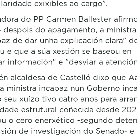
aridade exixibles ao cargo".
dora do PP Carmen Ballester afirm
 despois do apagamento, a ministra
paz de dar unha explicación clara" d
u e que a súa xestión se baseou en
ar información" e "desviar a atención
n alcaldesa de Castelló dixo que 
a ministra incapaz nun Goberno inca
 seu xuízo tivo catro anos para arra
lidade estrutural coñecida desde 202
ou o cero enerxético -segundo dete
sión de investigación do Senado- e