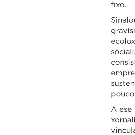
fixo.
Sinalo
gravís
ecolo
social
consis
empres
susten
pouco
A ese 
xornal
vincul