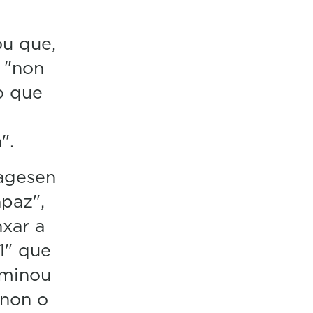
ou que,
 "non
o que
".
Aagesen
paz",
nxar a
1" que
rminou
 non o