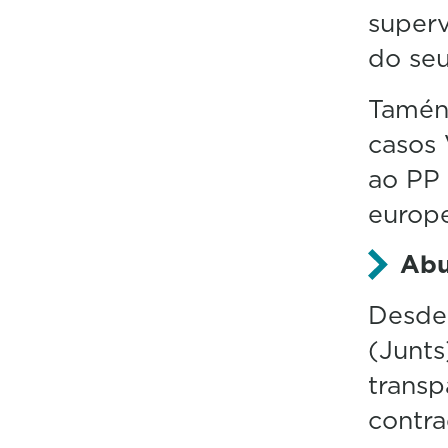
superv
do se
Tamén 
casos 
ao PP 
europ
Abu
Desde 
(Junts
transp
contra