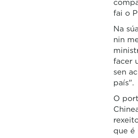
compar
fai o 
Na súa
nin me
minist
facer 
sen ac
país".
O port
Chinea
rexeit
que é