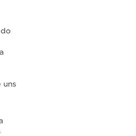
 do
a
e uns
a
s