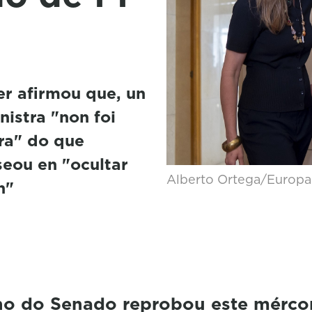
r afirmou que, un
istra "non foi
ra" do que
seou en "ocultar
Alberto Ortega/Europa
n"
no do Senado reprobou este mércor