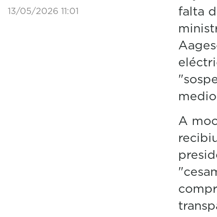
falta 
13/05/2026 11:01
minist
Aages
eléctr
"sospe
medio
A moci
recibi
presid
"cesa
compro
transp