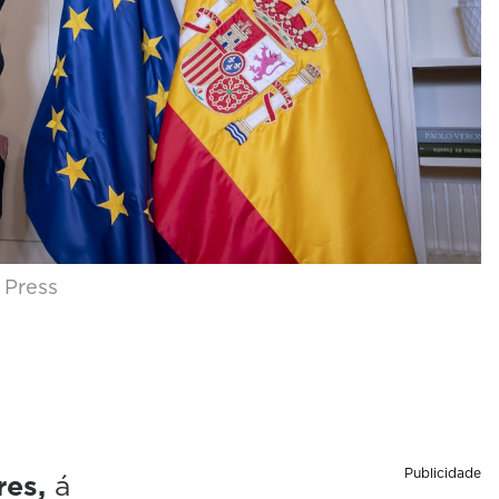
 Press
Publicidade
es,
á