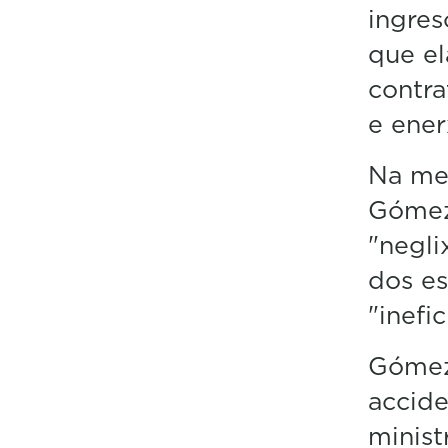
ingres
que el
contra
e ener
Na mes
Gómez 
"negli
dos es
"inefic
Gómez
accide
minist