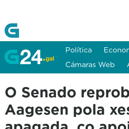
Skip to Main Content
Política
Econo
Cámaras Web
O Senado reprob
Aagesen pola xe
apagada, co apo