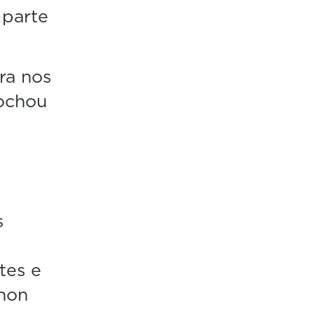
 parte
ra nos
rochou
s
tes e
 non