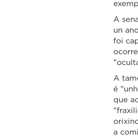
exempl
A sena
un ano
foi ca
ocorre
"ocult
A tamé
é "unh
que ao
"fraxi
orixin
a comi