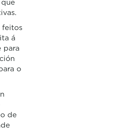
" que
ivas.
 feitos
ita á
e para
ción
para o
an
)
to de
ade