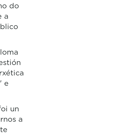
no do
e a
blico
aloma
estión
rxética
" e
oi un
rnos a
nte