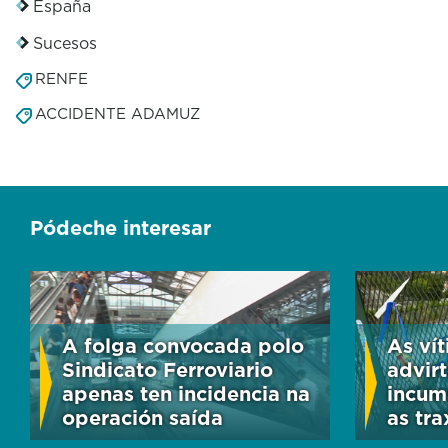
España
Sucesos
RENFE
ACCIDENTE ADAMUZ
Pódeche interesar
A folga convocada polo
As ví
Sindicato Ferroviario
advir
apenas ten incidencia na
incum
operación saída
as tra