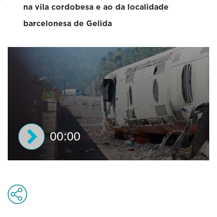
na vila cordobesa e ao da localidade
barcelonesa de Gelida
00:00
0
s
e
c
o
n