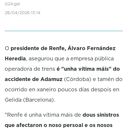
d
G24.gal
s
28/04/2026 13:14
o
f
0
s
e
c
o
O
presidente de Renfe, Álvaro Fernández
n
Heredia
, asegurou que a empresa pública
d
s
operadora de trens
é "unha vítima máis" do
accidente de Adamuz
(Córdoba) e tamén do
ocorrido en xaneiro poucos días despois en
Gelida (Barcelona).
"Renfe é unha vítima máis de
dous sinistros
que afectaron o noso persoal e os nosos