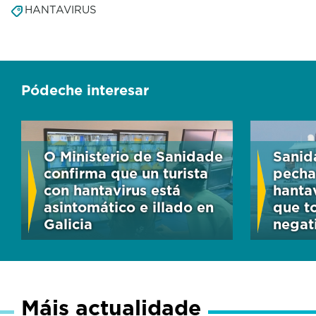
HANTAVIRUS
Pódeche interesar
O Ministerio de Sanidade
Sanid
confirma que un turista
pecha
con hantavirus está
hantav
asintomático e illado en
que t
Galicia
negat
Máis actualidade