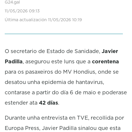
G24.gal
s
e
11/05/2026 09:13
c
Última actualización 11/05/2026 10:19
o
n
d
s
O secretario de Estado de Sanidade,
Javier
Padilla
, asegurou este luns que a
corentena
para os pasaxeiros do MV Hondius, onde se
desatou unha epidemia de hantavirus,
contarase a partir do día 6 de maio e poderase
estender ata
42 días
.
Durante unha entrevista en TVE, recollida por
Europa Press, Javier Padilla sinalou que esta