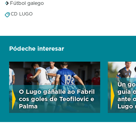
Fútbol galego
CD LUGO
Pódeche interesar
Un go
O Lugo gáñalle ao Fabril
guía o
cos goles de Teofilovic e
ante 
Palma
Lugo 