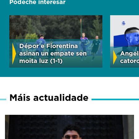
Pódeche interesar
Dépor e Fiorentina
asinan un empate sen
Angel
moita luz (1-1)
cator
Máis actualidade