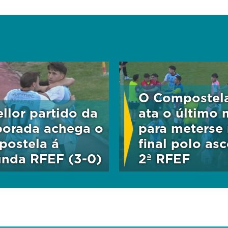
O Compostela
llor partido da
ata o último 
orada achega o
para meterse
ostela á
final polo as
nda RFEF (3-0)
2ª RFEF