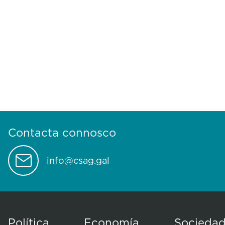
Contacta connosco
info@csag.gal
Política
Economía
Socieda