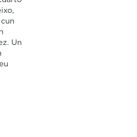
ixo,
 cun
n
ez. Un
n
seu