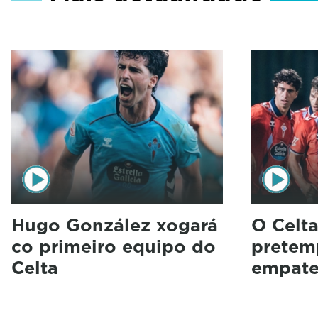
Hugo González xogará
O Celt
co primeiro equipo do
pretem
Celta
empate