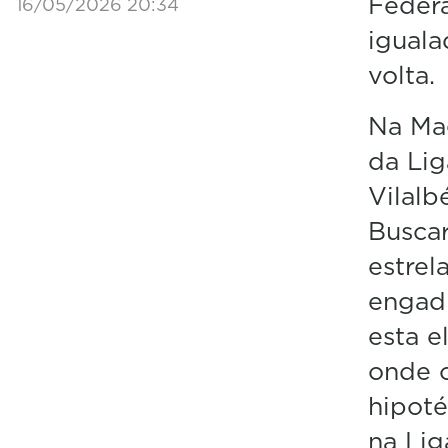
Federa
16/05/2026 20:34
iguala
volta.
Na Ma
da Lig
Vilalb
Busca
estre
engadi
esta e
onde o
hipoté
na Lig