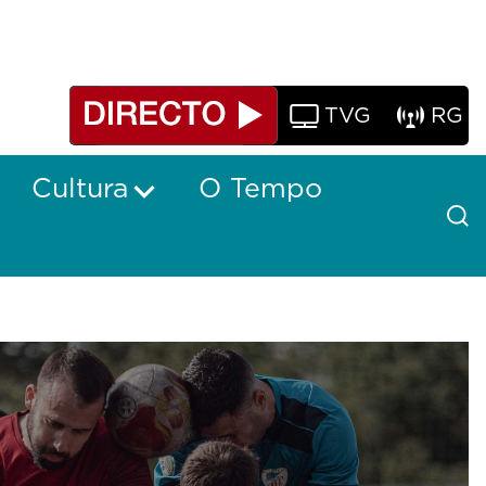
TVG
RG
Cultura
O Tempo