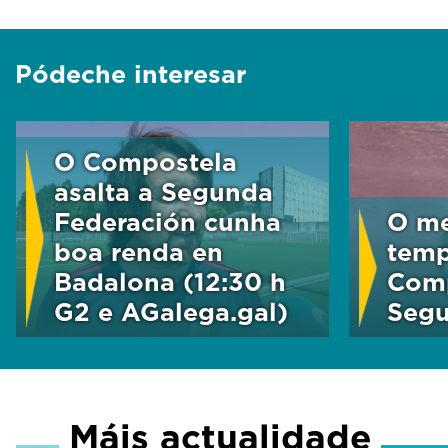
%
Pódeche interesar
O Compostela
asalta a Segunda
Federación cunha
O me
boa renda en
temp
Badalona (12:30 h
Comp
G2 e AGalega.gal)
Segu
Máis actualidade