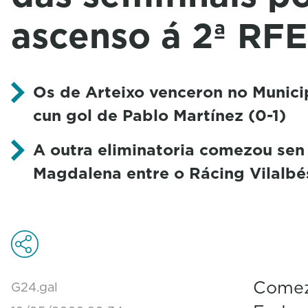
ascenso á 2ª RF
Os de Arteixo venceron no Munici
cun gol de Pablo Martínez (0-1)
A outra eliminatoria comezou sen
Magdalena entre o Rácing Vilalb
Comez
G24.gal