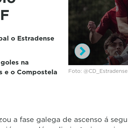
EF
pal o Estradense
 goles na
0
és e o Compostela
Foto: @CD_Estradense
s
e
c
o
n
d
s
o
f
ou a fase galega de ascenso á seg
2
m