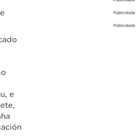
de
Publicidade
Publicidade
cado
mo
u, e
ete,
nha
cación