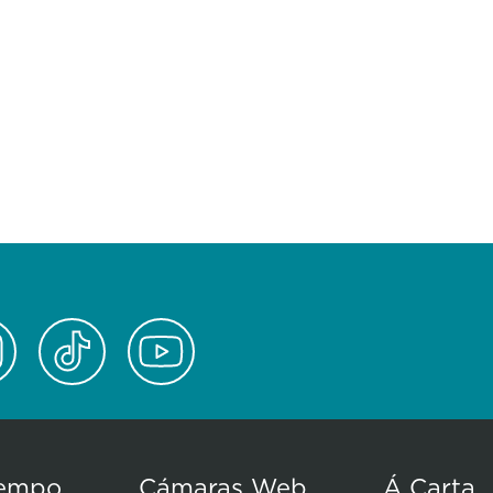
empo
Cámaras Web
Á Carta