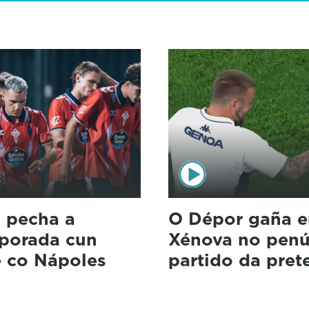
a pecha a
O Dépor gaña e
porada cun
Xénova no penú
 co Nápoles
partido da pre