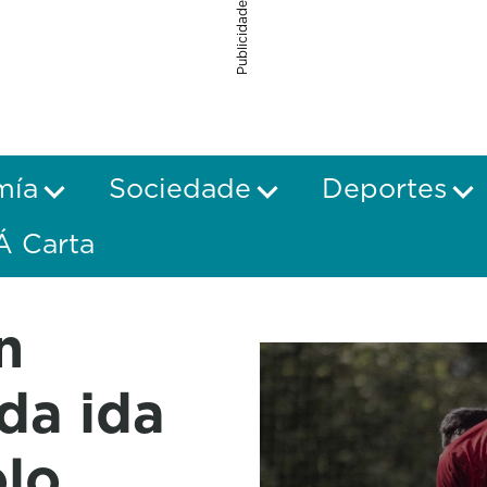
Publicidade
mía
Sociedade
Deportes
Á Carta
n
da ida
olo