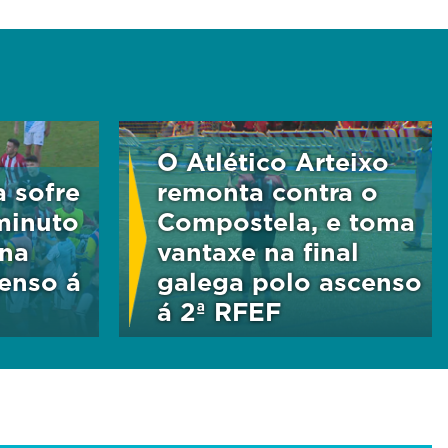
O Atlético Arteixo
 sofre
remonta contra o
minuto
Compostela, e toma
 na
vantaxe na final
censo á
galega polo ascenso
á 2ª RFEF