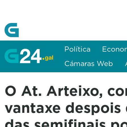
Skip to Main Content
Política
Econo
Cámaras Web
O At. Arteixo, co
vantaxe despois 
das semifinais p