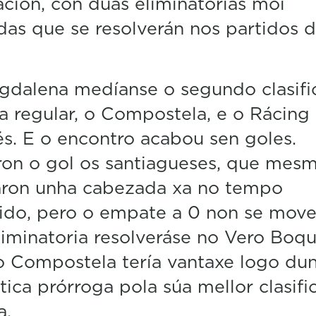
ción, con dúas eliminatorias moi
i
das que se resolverán nos partidos 
n
u
t
e
s
gdalena medíanse o segundo clasifi
,
1
a regular, o Compostela, e o Rácing
5
és. E o encontro acabou sen goles.
s
e
ron o gol os santiagueses, que mes
c
o
laron unha cabezada xa no tempo
n
d
do, pero o empate a 0 non se move
s
V
liminatoria resolveráse no Vero Boqu
o
l
 Compostela tería vantaxe logo du
u
tica prórroga pola súa mellor clasifi
m
e
a.
5