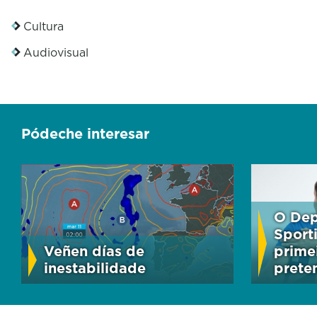
Cultura
Audiovisual
Pódeche interesar
O Dep
Sport
Veñen días de
primei
inestabilidade
prete