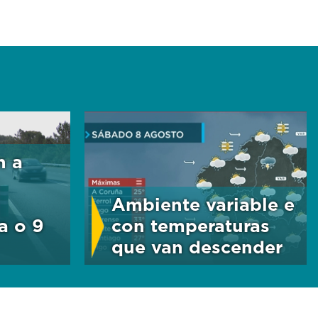
n a
Ambiente variable e
a o 9
con temperaturas
que van descender