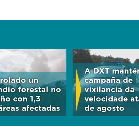
l
u
m
e
5
0
%
A DXT manté
rolado un
campaña de
ndio forestal no
vixilancia da
iño con 1,3
velocidade at
áreas afectadas
de agosto