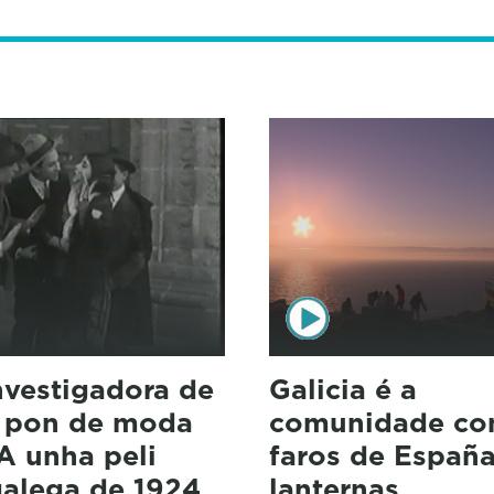
nvestigadora de
Galicia é a
a pon de moda
comunidade co
A unha peli
faros de España
alega de 1924
lanternas