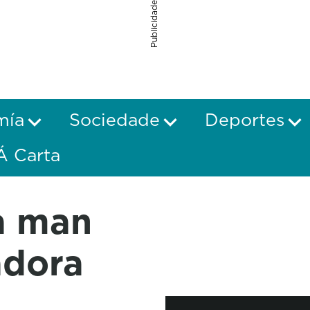
Publicidade
mía
Sociedade
Deportes
Á Carta
a man
adora