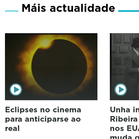
Máis actualidade
Eclipses no cinema
Unha i
para anticiparse ao
Ribeir
real
nos EU
muda g