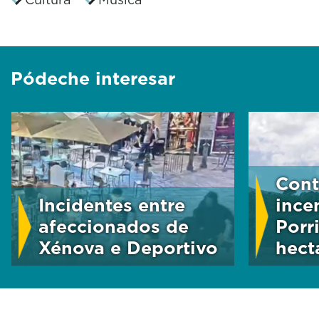
Pódeche interesar
Cont
Incidentes entre
ince
afeccionados de
Porr
Xénova e Deportivo
hect