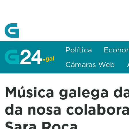
Skip to Main Content
Política
Econo
Cámaras Web
Música galega d
da nosa colabor
Sara Roca