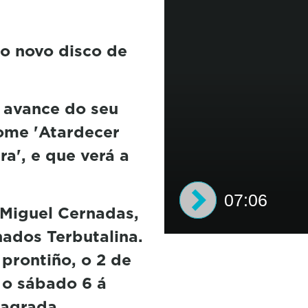
do novo disco de
, avance do seu
ome 'Atardecer
a', e que verá a
07:06
 Miguel Cernadas,
ados Terbutalina.
0
s
prontiño, o 2 de
e
 o sábado 6 á
c
o
sagrada
n