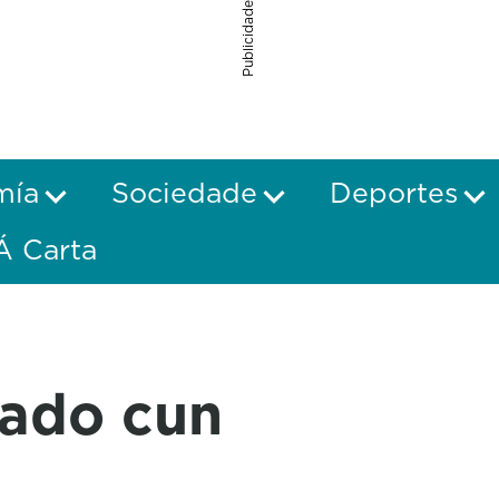
Publicidade
mía
Sociedade
Deportes
Á Carta
ado cun