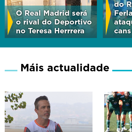
do R
O Real Madrid será
Ferl
o rival do Deportivo
ataq
no Teresa Herrrera
cans
Máis actualidade