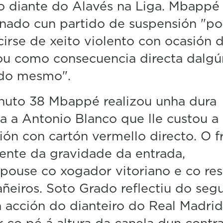
 diante do Alavés na Liga. Mbappé 
nado cun partido de suspensión "po
irse de xeito violento con ocasión 
ou como consecuencia directa dalgú
 do mesmo".
nuto 38 Mbappé realizou unha dura
a a Antonio Blanco que lle custou a
ión con cartón vermello directo. O f
ente da gravidade da entrada,
pouse co xogador vitoriano e co re
eiros. Soto Grado reflectiu do segu
a acción do dianteiro do Real Madrid
r co pé á altura da canela dun contra