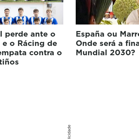
l perde ante o
España ou Marr
 e o Rácing de
Onde será a fin
empata contra o
Mundial 2030?
tiños
Publicidade