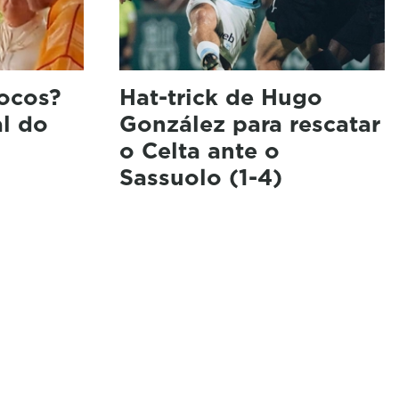
ocos?
Hat-trick de Hugo
al do
González para rescatar
o Celta ante o
Sassuolo (1-4)