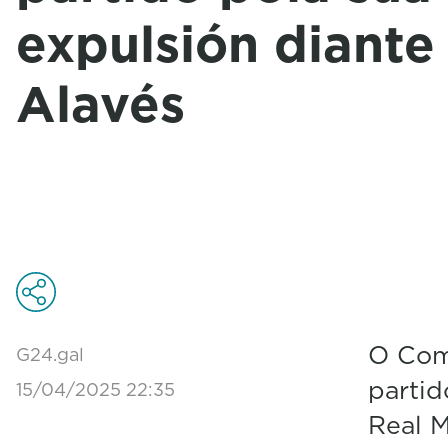
expulsión diante
Alavés
O Com
G24.gal
partid
15/04/2025 22:35
Real 