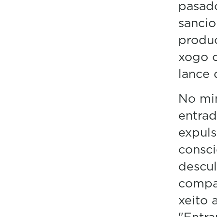
pasado
sancio
produc
xogo 
lance
No mi
entrad
expuls
consci
descul
compañ
xeito 
"Entra