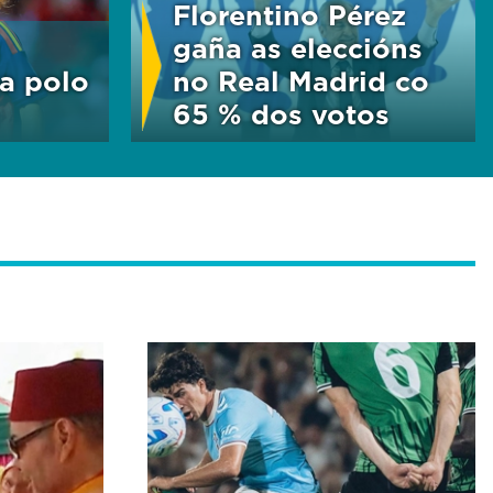
Florentino Pérez
gaña as eleccións
ha polo
no Real Madrid co
65 % dos votos