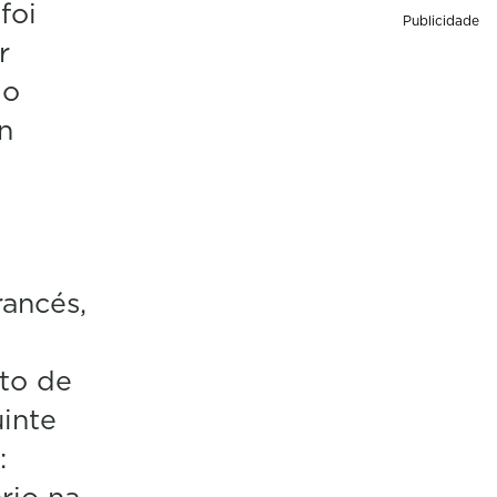
foi
Publicidade
r
do
n
rancés,
sto de
inte
:
rio na