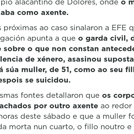
pio alacantino de Dolores, onde
o m
5
llaba como axente.
0
%
 próximas ao caso sinalaron a EFE 
igación apunta a que
o garda civil, 
e sobre o que non constan anteced
olencia de xénero, asasinou supost
á súa muller, de 51, como ao seu fil
spois se suicidou.
mas fontes detallaron que
os corp
 achados por outro axente
ao redor
horas deste sábado e que a muller f
a morta nun cuarto, o fillo noutro e