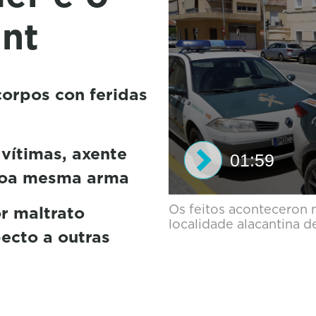
ant
corpos con feridas
vítimas, axente
01:59
 coa mesma arma
0
Os feitos aconteceron 
r maltrato
s
localidade alacantina 
e
ecto a outras
c
o
n
d
s
o