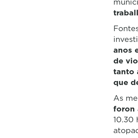
munici
traba
Fontes
invest
anos 
de vi
tanto 
que de
As mes
foron
10.30 
atopad