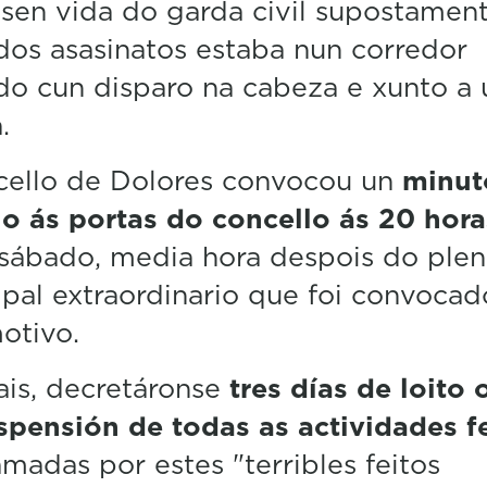
sen vida do garda civil supostamen
dos asasinatos estaba nun corredor
do cun disparo na cabeza e xunto a
.
cello de Dolores convocou un
minut
io ás portas do concello ás 20 hora
sábado, media hora despois do ple
pal extraordinario que foi convocad
otivo.
is, decretáronse
tres días de loito o
spensión de todas as actividades f
madas por estes "terribles feitos