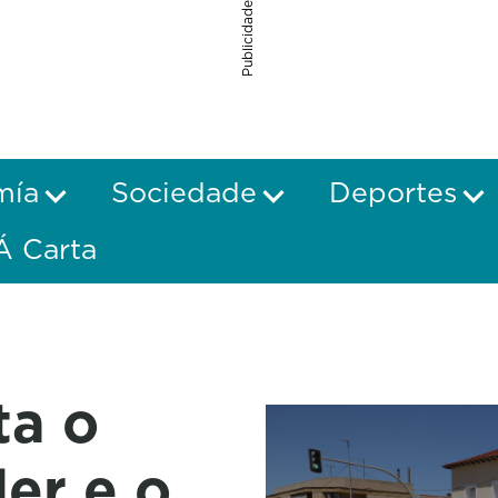
Publicidade
mía
Sociedade
Deportes
Á Carta
ta o
er e o