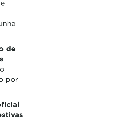
te
 unha
o de
s
no
o por
ficial
estivas