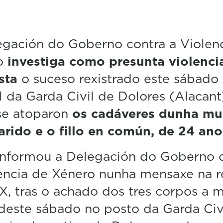
f
1
m
i
gación do Goberno contra a Violen
n
u
o
investiga como presunta violenci
t
e
sta
o suceso rexistrado este sábado
,
5
l da Garda Civil de Dolores (Alacant
9
s
se atoparon
os cadáveres dunha mul
e
rido e o fillo en común, de 24 ano
c
o
n
informou a Delegación do Goberno 
d
s
encia de Xénero nunha mensaxe na 
V
o
 X, tras o achado dos tres corpos a 
l
u
este sábado no posto da Garda Civ
m
e