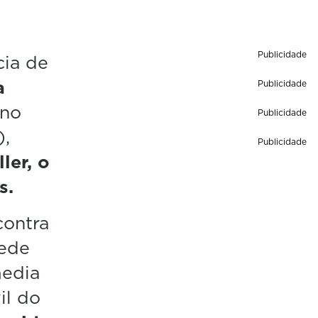
Publicidade
cia de
a
Publicidade
 no
Publicidade
),
Publicidade
ler, o
s.
contra
rede
media
il do