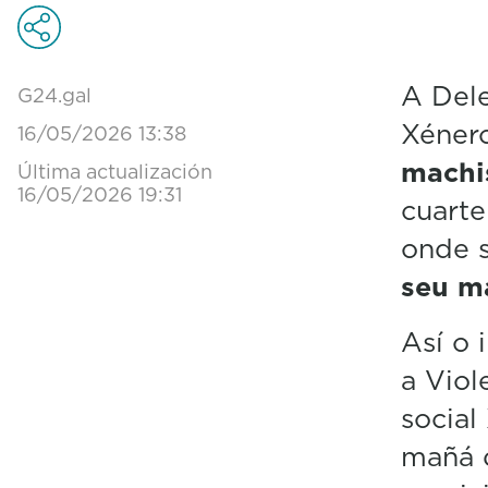
A Dele
G24.gal
Xéner
16/05/2026 13:38
machi
Última actualización
16/05/2026 19:31
cuarte
onde 
seu ma
Así o 
a Viol
social
mañá d