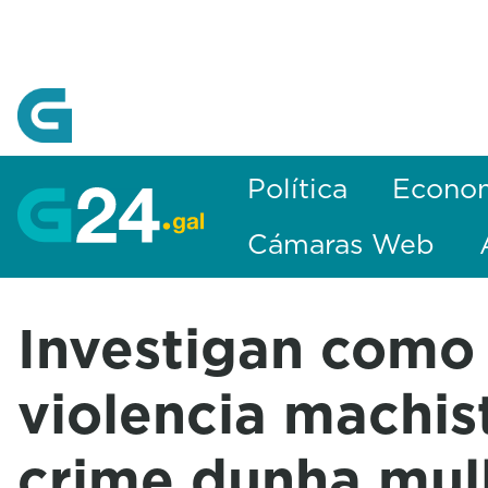
Skip to Main Content
Política
Econo
Cámaras Web
Investigan como
violencia machis
crime dunha mull