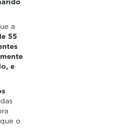
arido
que a
de 55
entes
amente
lo, e
os
 das
ora
 que o