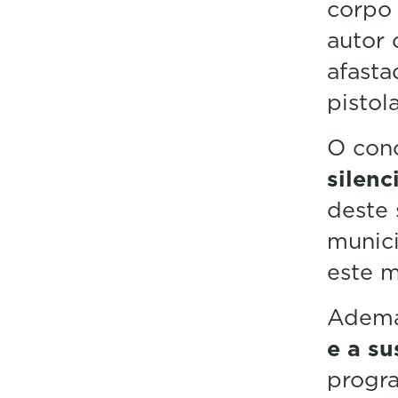
corpo 
autor 
afasta
pistola
O con
silenc
deste 
munici
este m
Adema
e a su
progra