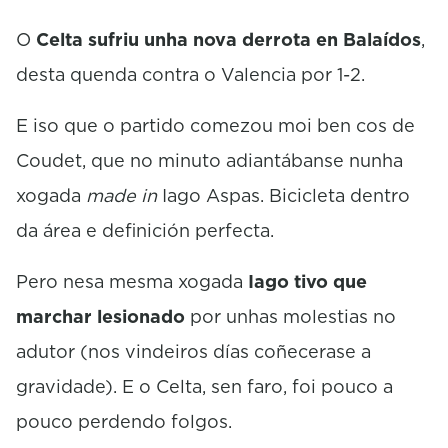
c
o
O
Celta sufriu unha nova derrota en Balaídos
,
n
desta quenda contra o Valencia por 1-2.
d
s
E iso que o partido comezou moi ben cos de
Coudet, que no minuto adiantábanse nunha
xogada
made in
Iago Aspas. Bicicleta dentro
da área e definición perfecta.
Pero nesa mesma xogada
Iago tivo que
marchar lesionado
por unhas molestias no
adutor (nos vindeiros días coñecerase a
gravidade). E o Celta, sen faro, foi pouco a
pouco perdendo folgos.