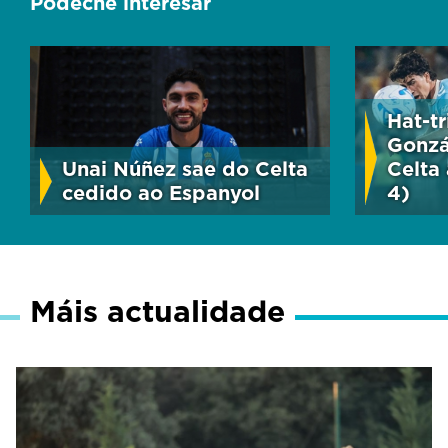
Pódeche interesar
Hat-t
Gonzá
Unai Núñez sae do Celta
Celta 
cedido ao Espanyol
4)
Máis actualidade