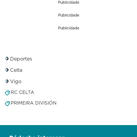
Publicidade
o
f
0
Publicidade
s
e
Publicidade
c
o
n
d
s
Deportes
Celta
Vigo
RC CELTA
PRIMEIRA DIVISIÓN