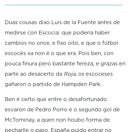
s
e
c
o
Dúas cousas dixo Luis de la Fuente antes de
n
medirse con Escocia: que podería haber
d
s
cambios no once, e fixo oito, e que o fútbol
escocés xa non é o que era. Pois ben, con
pouca finura pero bastante fereza, e grazas en
parte ao desacerto da
Roja
, os escoceses
gañaron o partido de Hampden Park.
Ben é certo que entre o desafortunado
esvarón de Pedro Porro e o segundo gol de
McTominay, a quen non houbo forma de
pecharlle o paso, España puido entrar no