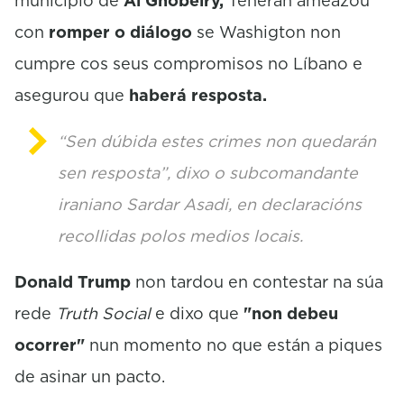
municipio de
Al Ghobeiry,
Teherán ameazou
con
romper o diálogo
se Washigton non
cumpre cos seus compromisos no Líbano e
asegurou que
haberá resposta.
“Sen dúbida estes crimes non quedarán
sen resposta”, dixo o subcomandante
iraniano Sardar Asadi, en declaracións
recollidas polos medios locais.
Donald Trump
non tardou en contestar na súa
rede
Truth Social
e dixo que
"non debeu
ocorrer"
nun momento no que están a piques
de asinar un pacto.