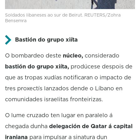
Soldados libaneses ao sur de Beirut. REUTERS/Zohra
Bensemra
Bastión do grupo xiíta
O bombardeo deste
núcleo,
considerado
bastión do grupo xiíta,
prodúcese despois de
que as tropas xudías notificaran o impacto de
tres proxectís lanzados dende o Líbano en
comunidades israelitas fronteirizas.
O lume cruzado ten lugar en paralelo á
chegada dunha
delegación de Qatar á capital
iraniana
para impulsar a sinatura dun