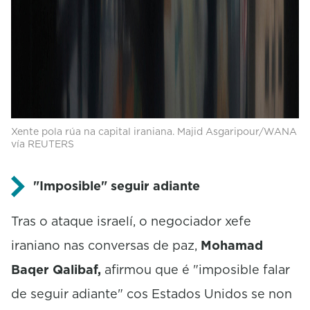
Xente pola rúa na capital iraniana. Majid Asgaripour/WANA
vía REUTERS
"Imposible" seguir adiante
Tras o ataque israelí, o negociador xefe
iraniano
nas conversas de paz,
Mohamad
Baqer Qalibaf,
afirmou que é "imposible falar
de seguir adiante" cos Estados Unidos se non