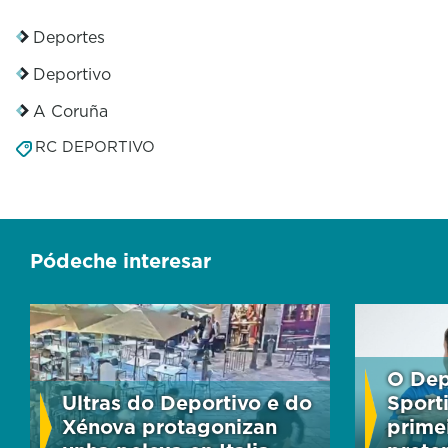
Deportes
Deportivo
A Coruña
RC DEPORTIVO
Pódeche interesar
O Dep
Ultras do Deportivo e do
Sport
Xénova protagonizan
primei