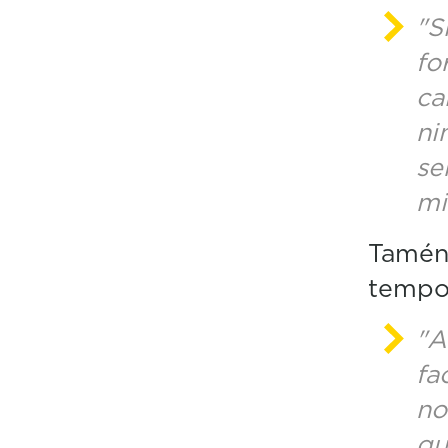
"S
fo
ca
ni
se
mi
Tamén
tempo
"A
fa
no
qu