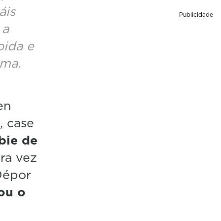
áis
Publicidade
 a
oida e
ama.
en
, case
bie de
tra vez
Dépor
ou o