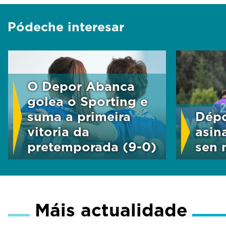
Pódeche interesar
O Depor Abanca
golea o Sporting e
suma a primeira
Dépo
vitoria da
asin
pretemporada (9-0)
sen m
Máis actualidade