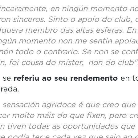
inceramente, en ningún momento n
ron sinceros. Sinto o apoio do club, 
lquera membro das altas esferas. En
ngún momento non me sentín apoia
nón todo o contrario. Se non se conf
n, foi cousa do míster, non do club"
 se
referiu ao seu rendemento
en t
rada.
 sensación agridoce é que creo que
cer moito máis do que fixen, pero c
n tiven todas as oportunidades que 
e podía ter e cada vez que saio ao