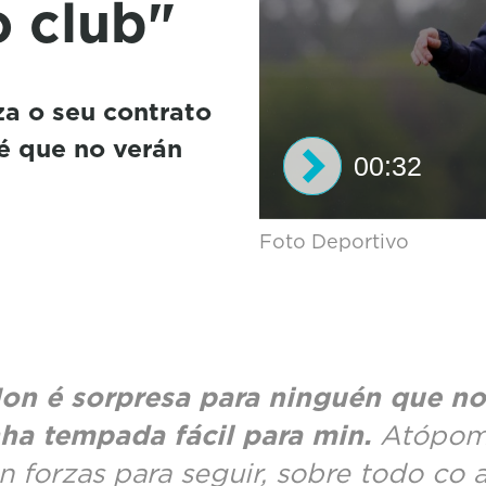
o club"
za o seu contrato
é que no verán
00:32
0
Foto Deportivo
s
e
c
o
n
d
s
on é sorpresa para ninguén que no
o
f
ha tempada fácil para min.
Atópom
3
2
n forzas para seguir, sobre todo co 
s