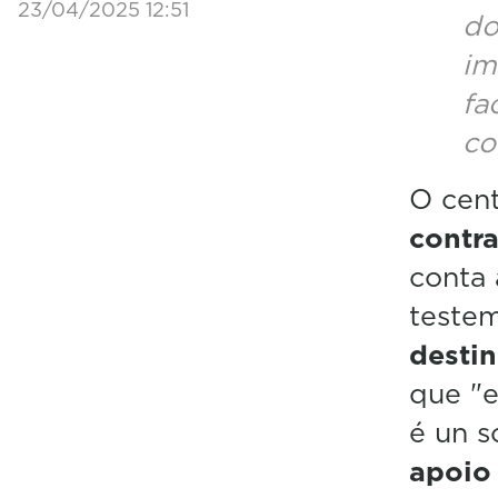
23/04/2025 12:51
do
im
fa
co
O cen
contr
conta 
teste
desti
que "e
é un 
apoio 