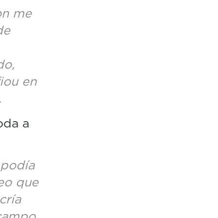
on me
de
do,
iou en
.
oda a
 podía
reo que
cría
 campo