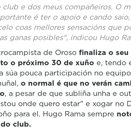
e
 club e dos meus compañeiros. O m
c
o
portante é ter o apoio e cando saio,
n
celo coas mellores sensacións que p
d
s
as ganas posibles", indicou Hugo R
V
o
l
trocampista de Oroso
finaliza o seu
u
m
ato o próximo 30 de xuño
e, tendo 
e
5
a súa pouca participación no equipo
0
muñal,
o normal é que no verán cam
%
no
, a pesar de que subliña unha e ou
stou onde quero estar" e xogar no 
soño para el. Hugo Rama sempre
not
do club.