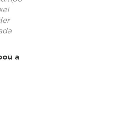
xei
der
ada
oou a