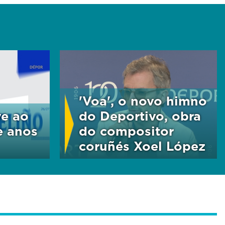
'Voa', o novo himno
ve ao
do Deportivo, obra
e anos
do compositor
coruñés Xoel López