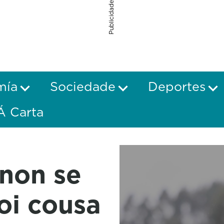
Publicidade
mía
Sociedade
Deportes
Á Carta
non se
oi cousa