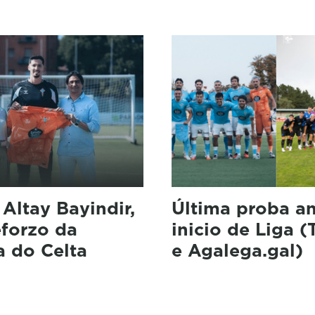
: Altay Bayindir,
Última proba a
eforzo da
inicio de Liga 
a do Celta
e Agalega.gal)