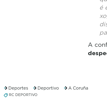
é 
xo
di
pa
A conf
despe
Deportes
Deportivo
A Coruña
RC DEPORTIVO