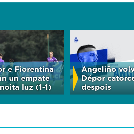
r e Fiorentina
Angeliño vol
an un empate
Dépor catorc
oita luz (1-1)
despois