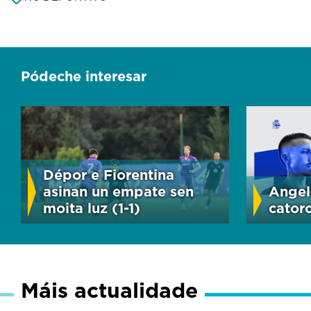
Pódeche interesar
Dépor e Fiorentina
asinan un empate sen
Angel
moita luz (1-1)
cator
Máis actualidade