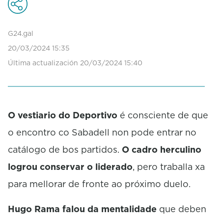
c
o
n
d
G24.gal
s
20/03/2024 15:35
o
f
Última actualización 20/03/2024 15:40
0
s
e
c
o
O vestiario do Deportivo
é consciente de que
n
d
o encontro co Sabadell non pode entrar no
s
catálogo de bos partidos.
O cadro herculino
logrou conservar o liderado
, pero traballa xa
para mellorar de fronte ao próximo duelo.
Hugo Rama falou da mentalidade
que deben