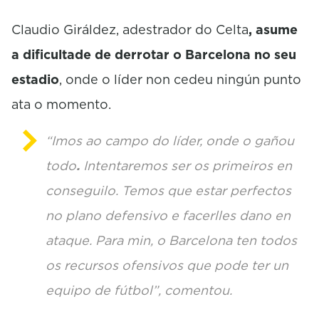
c
o
Claudio Giráldez, adestrador do Celta
, asume
n
d
a dificultade de derrotar o Barcelona no seu
s
estadio
, onde o líder non cedeu ningún punto
ata o momento.
“Imos ao campo do líder, onde o gañou
todo
.
Intentaremos ser os primeiros en
conseguilo.
Temos que estar perfectos
no plano defensivo e facerlles dano en
ataque. Para min, o Barcelona ten todos
os recursos ofensivos que pode ter un
equipo de fútbol”, comentou.