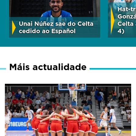
Hat-t
Gonzá
Unai Núñez sae do Celta
Celta 
cedido ao Español
4)
Máis actualidade