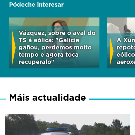
Pódeche interesar
Vázquez, sobre o aval do
TS á eólica: "Galicia
A Xun
gañou, perdemos moito
repot
tempo e agora toca
eólico
recuperalo"
aerox
Máis actualidade