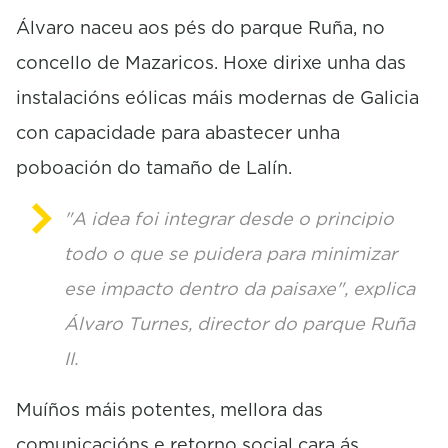
c
o
Álvaro naceu aos pés do parque Ruña, no
n
concello de Mazaricos. Hoxe dirixe unha das
d
s
instalacións eólicas máis modernas de Galicia
con capacidade para abastecer unha
poboación do tamaño de Lalín.
"A idea foi integrar desde o principio
todo o que se puidera para minimizar
ese impacto dentro da paisaxe", explica
Álvaro Turnes, director do parque Ruña
II.
Muíños máis potentes, mellora das
comunicacións e retorno social cara ás