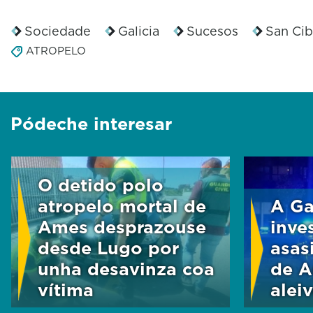
Sociedade
Galicia
Sucesos
San Cib
ATROPELO
Pódeche interesar
O detido polo
atropelo mortal de
A Ga
Ames desprazouse
inve
desde Lugo por
asas
unha desavinza coa
de A
vítima
alei