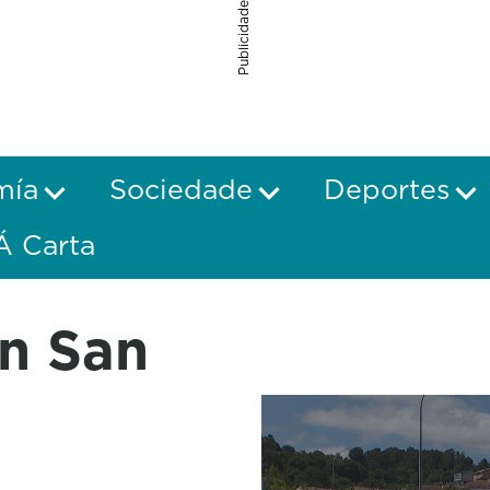
Publicidade
mía
Sociedade
Deportes
Á Carta
n San