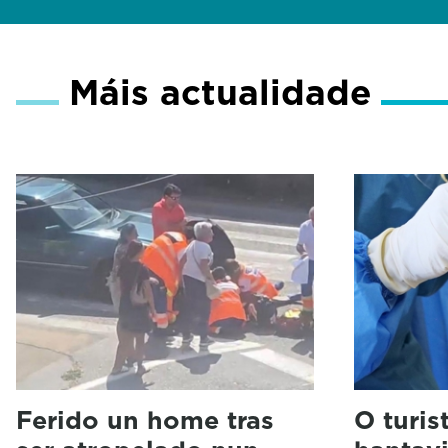
Máis actualidade
Ferido un home tras
O turis