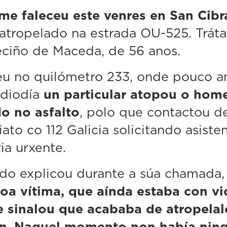
f
me faleceu este venres en San Cibr
2
5
 atropelado na estrada OU-525. Trát
s
e
ciño de Maceda, de 56 anos.
c
o
n
u no quilómetro 233, onde pouco a
d
s
diodía
un particular atopou o hom
V
o no asfalto
, polo que contactou d
o
l
ato co 112 Galicia solicitando asiste
u
m
ria urxente.
e
5
0
do explicou durante a súa chamada,
%
coa vítima, que aínda estaba con vi
e sinalou que acababa de atropelal
n
.
Naquel momento non había nin