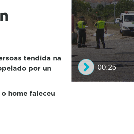
un
ersoas tendida na
00:25
ropelado por un
0
s
 o home faleceu
e
c
o
n
d
s
o