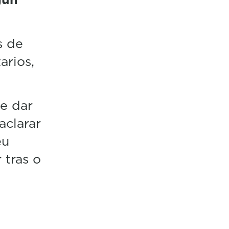
s de
arios,
de dar
aclarar
eu
 tras o