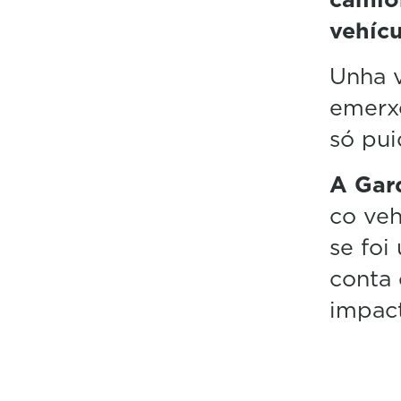
vehíc
Unha v
emerxe
só pui
A Gard
co veh
se foi
conta 
impac