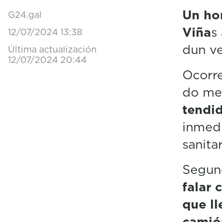
Un ho
G24.gal
Viña
s
12/07/2024 13:38
dun ve
Última actualización
12/07/2024 20:44
Ocorre
do me
tendid
inmedi
sanita
Segun
falar 
que ll
camió