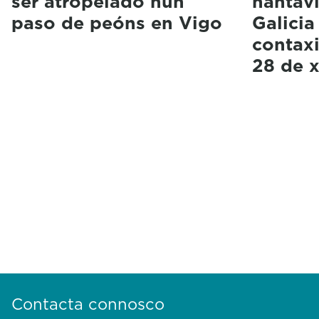
ser atropelado nun
hantavi
paso de peóns en Vigo
Galicia
contax
28 de x
Contacta connosco