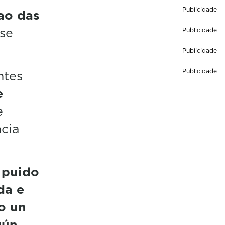
Publicidade
ao das
ase
Publicidade
Publicidade
ntes
Publicidade
e
e
ncia
puido
da e
o un
gún