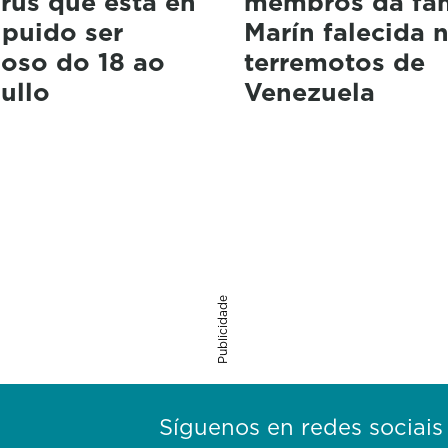
rus que está en
membros da fam
 puido ser
Marín falecida 
ioso do 18 ao
terremotos de
ullo
Venezuela
Publicidade
Síguenos en redes sociais