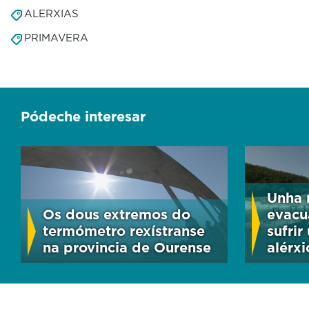
ALERXIAS
PRIMAVERA
Pódeche interesar
Unha 
Os dous extremos do
evacu
termómetro rexístranse
sufrir
na provincia de Ourense
alérxi