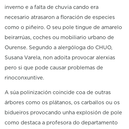
t
inverno e a falta de chuvia cando era
e
s
necesario atrasaron a floración de especies
,
1
como o piñeiro. O seu pole tingue de amarelo
s
e
beirarrúas, coches ou mobiliario urbano de
c
o
Ourense. Segundo a alergóloga do CHUO,
n
d
Susana Varela, non adoita provocar alerxias
pero si que pode causar problemas de
rinoconxuntive.
A súa polinización coincide coa de outras
árbores como os plátanos, os carballos ou os
bidueiros provocando unha explosión de pole
como destaca a profesora do departamento