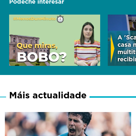
Pódeche interesar
A 'Sc
casa 
multit
recib
Máis actualidade