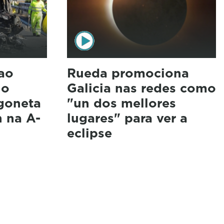
ao
Rueda promociona
lo
Galicia nas redes como
rgoneta
"un dos mellores
 na A-
lugares" para ver a
eclipse