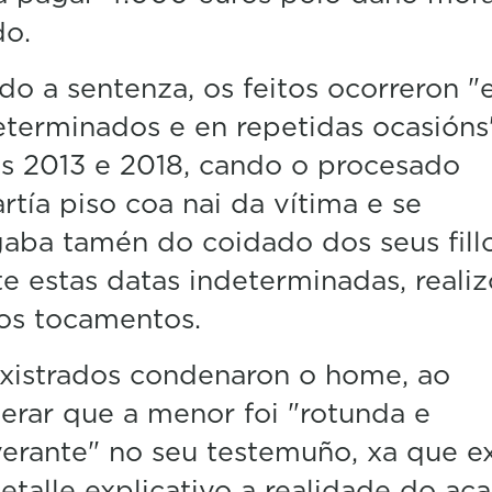
do.
o a sentenza, os feitos ocorreron "
terminados e en repetidas ocasións
s 2013 e 2018, cando o procesado
tía piso coa nai da vítima e se
aba tamén do coidado dos seus fillo
e estas datas indeterminadas, realiz
os tocamentos.
xistrados condenaron o home, ao
erar que a menor foi "rotunda e
erante" no seu testemuño, xa que e
etalle explicativo a realidade do ac