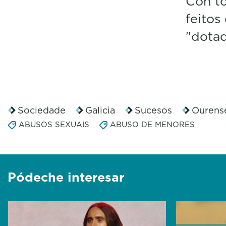
Con to
feitos
"dotad
Sociedade
Galicia
Sucesos
Ourens
ABUSOS SEXUAIS
ABUSO DE MENORES
Pódeche interesar