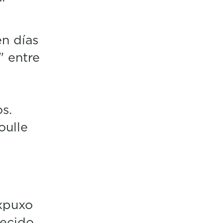
en días
" entre
s.
oulle
xpuxo
aecido,