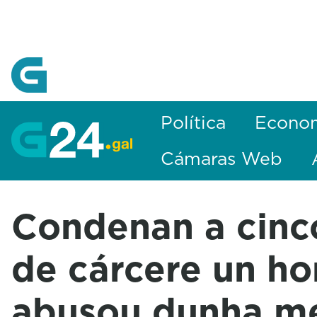
Skip to Main Content
Política
Econo
Cámaras Web
Condenan a cinc
de cárcere un h
abusou dunha me