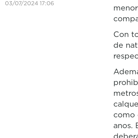
03/07/2024 17:06
menor 
compar
Con to
de nat
respec
Ademai
prohi
metros
calque
como d
anos. 
deber