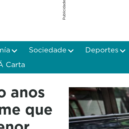
Publicidade
mía
Sociedade
Deportes
Á Carta
o anos
ome que
nor,