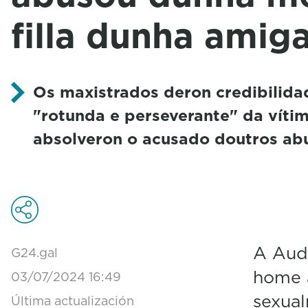
filla dunha amig
Os maxistrados deron credibilida
"rotunda e perseverante" da víti
absolveron o acusado doutros ab
A Audi
G24.gal
home a
03/07/2024 16:49
sexua
Última actualización