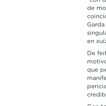
de mod
coinci
Garda 
singul
en xuí
De fei
motiv
que pe
manife
perici
credib