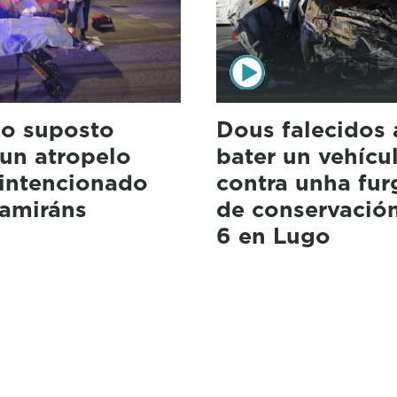
 o suposto
Dous falecidos 
dun atropelo
bater un vehícu
 intencionado
contra unha fu
tamiráns
de conservación
6 en Lugo