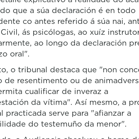
o que a súa declaración é en todo
dente co antes referido á súa nai, an
Civil, ás psicólogas, ao xuíz instrutor
armente, ao longo da declaración pr
zo oral".
to, o tribunal destaca que "non conc
o de resentimento ou de animadvers
rmita cualificar de inveraz a
stación da vítima". Así mesmo, a p
al practicada serve para "afianzar a
ilidade do testemuño da menor".