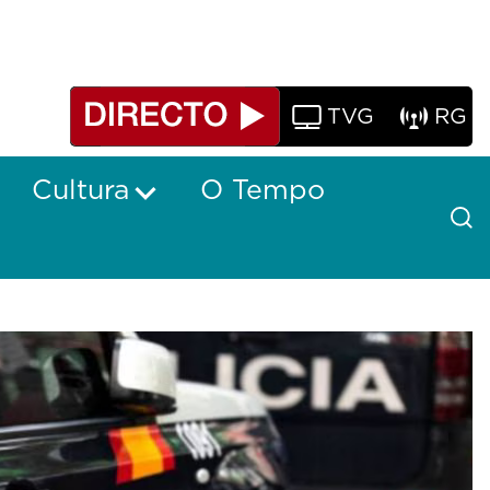
TVG
RG
Cultura
O Tempo