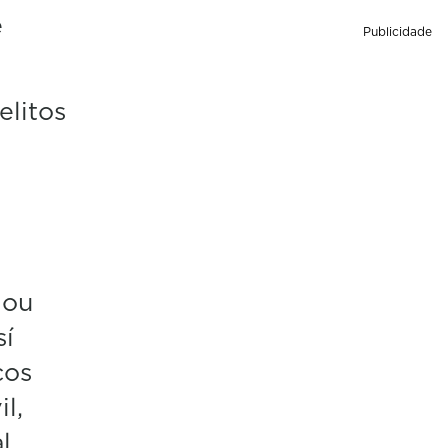
e
Publicidade
elitos
 ou
sí
cos
l,
l