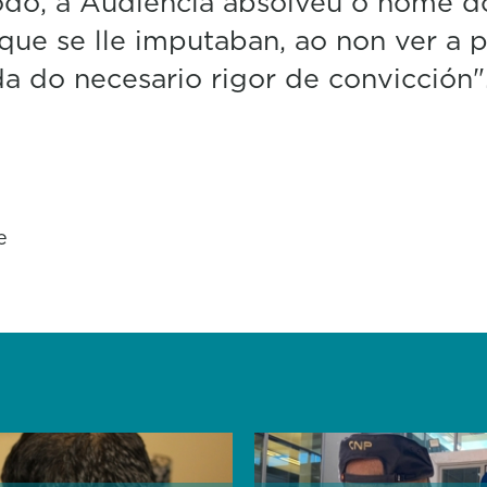
do, a Audiencia absolveu o home d
 que se lle imputaban, ao non ver a 
a do necesario rigor de convicción"
e