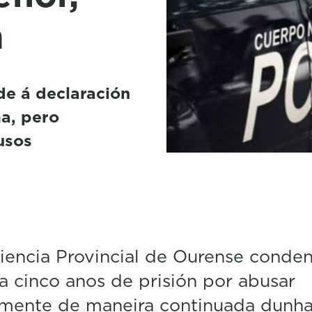
a
de á declaración
ma, pero
usos
encia Provincial de Ourense conde
 cinco anos de prisión por abusar
lmente de maneira continuada dunh