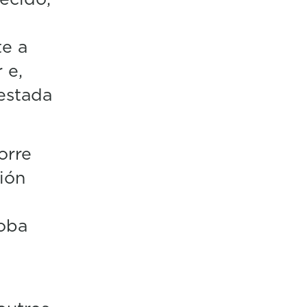
te a
 e,
estada
orre
ión
roba