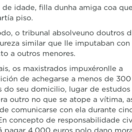
de idade, filla dunha amiga coa qu
tía piso.
do, o tribunal absolveuno doutros d
ureza similar que lle imputaban con
to a outros menores.
s, os maxistrados impuxéronlle a
bición de achegarse a menos de 300
 do seu domicilio, lugar de estudos
ra outro no que se atope a vítima, a
e comunicarse con ela durante cin
En concepto de responsabilidade civi
á pagar 4.000 euros polo dano mora