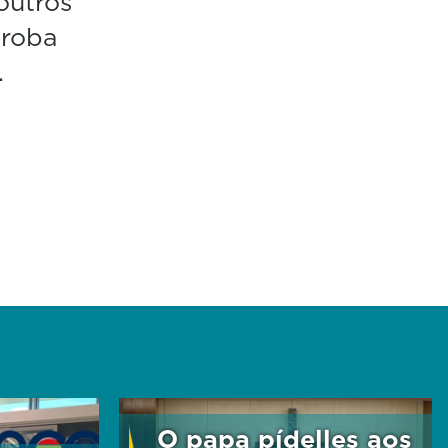
outros
proba
.
O papa pídelles aos