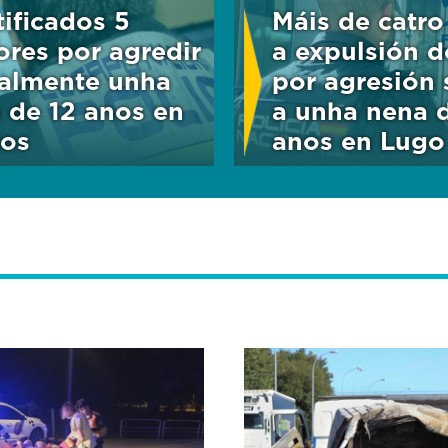
tificados 5
Máis de catro
res por agredir
a expulsión d
almente unha
por agresión 
 de 12 anos en
a unha nena 
os
anos en Lugo