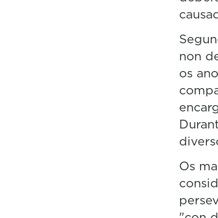
causa
Segund
non de
os ano
compar
encarg
Durant
divers
Os ma
consid
persev
"con d