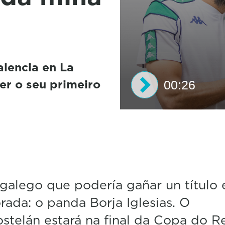
alencia en La
er o seu primeiro
00:26
0
s
e
c
o
n
d
galego que podería gañar un título 
s
o
ada: o panda Borja Iglesias. O
f
2
telán estará na final da Copa do Re
6