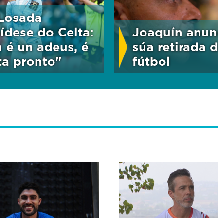
 Losada
ídese do Celta:
Joaquín anun
 é un adeus, é
súa retirada 
ta pronto"
fútbol