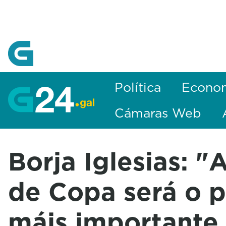
Skip to Main Content
Política
Econo
Cámaras Web
Borja Iglesias: "A
de Copa será o p
máis importante