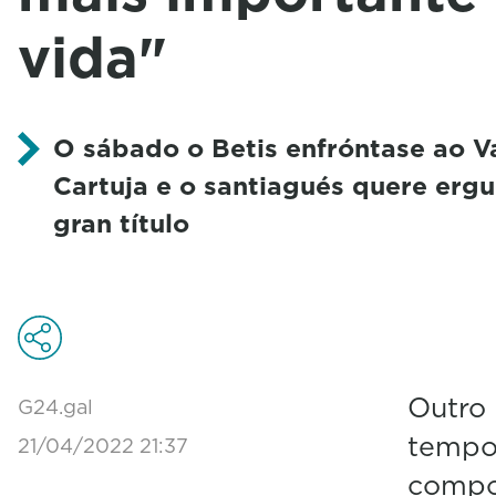
vida"
O sábado o Betis enfróntase ao V
Cartuja e o santiagués quere ergu
gran título
Outro 
G24.gal
tempor
21/04/2022 21:37
compos