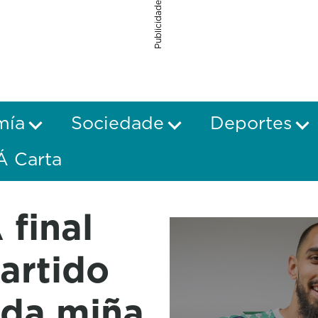
Publicidade
mía
Sociedade
Deportes
Á Carta
 final
artido
 da miña