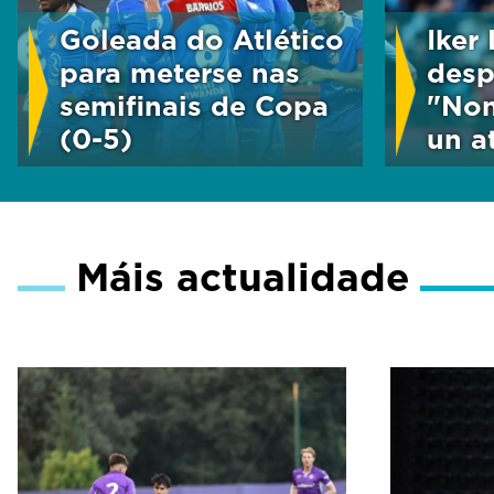
Goleada do Atlético
Iker
para meterse nas
desp
semifinais de Copa
"Non
(0-5)
un a
Máis actualidade