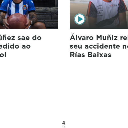
úñez sae do
Álvaro Muñiz re
cedido ao
seu accidente n
ol
Rías Baixas