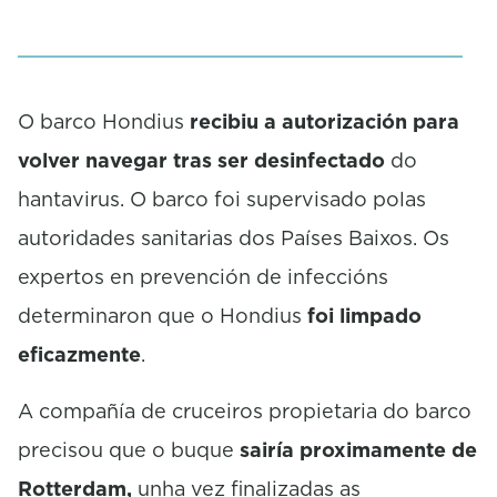
f
0
s
e
c
o
O barco Hondius
recibiu a autorización para
n
volver navegar tras ser desinfectado
do
d
s
hantavirus. O barco foi supervisado polas
autoridades sanitarias dos Países Baixos. Os
expertos en prevención de infeccións
determinaron que o Hondius
foi limpado
eficazmente
.
A compañía de cruceiros propietaria do barco
precisou que o buque
sairía proximamente de
Rotterdam,
unha vez finalizadas as