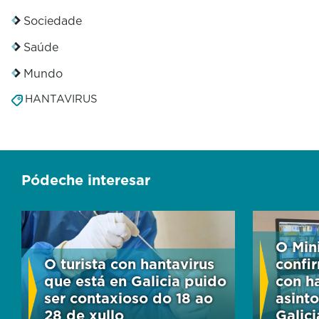
Sociedade
Saúde
Mundo
HANTAVIRUS
Pódeche interesar
O Min
O turista con hantavirus
confir
que está en Galicia puido
con h
ser contaxioso do 18 ao
asinto
28 de xullo
Galici