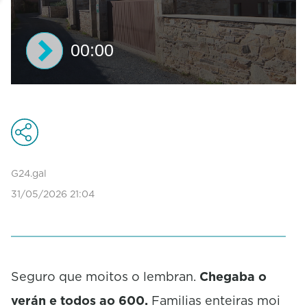
00:00
0
s
e
c
o
n
d
G24.gal
s
31/05/2026 21:04
o
f
0
s
e
c
o
Seguro que moitos o lembran.
Chegaba o
n
verán e todos ao 600.
Familias enteiras moi
d