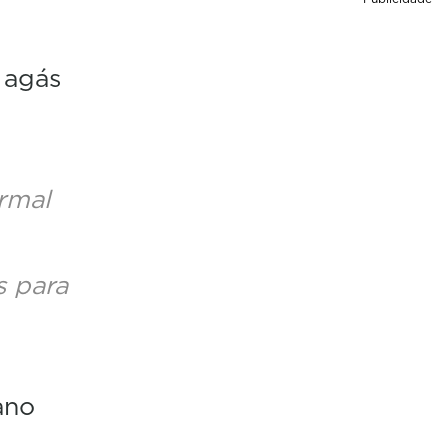
 agás
rmal
s para
ano