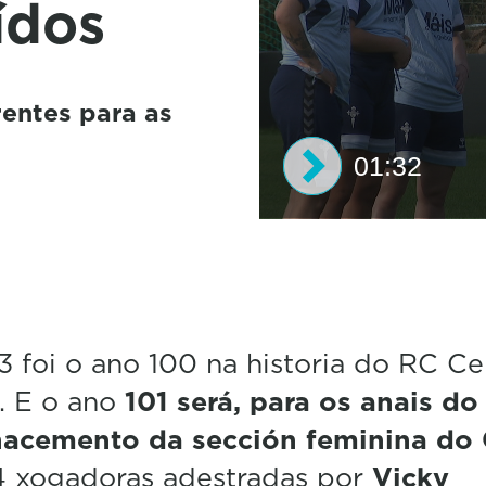
ídos
rentes para as
01:32
0
s
e
c
o
n
d
 foi o ano 100 na historia do RC Cel
s
. E o ano
101 será, para os anais do
o
f
nacemento da sección feminina do 
1
m
4 xogadoras adestradas por
Vicky
i