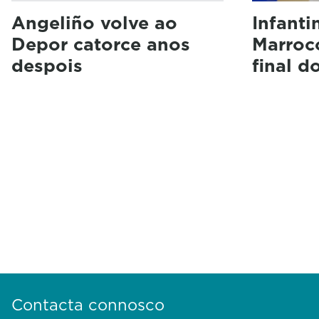
Angeliño volve ao
Infanti
Depor catorce anos
Marroco
despois
final 
Contacta connosco