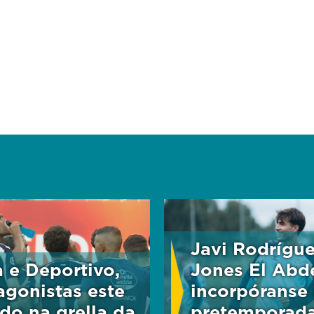
Javi Rodrígue
a e Deportivo,
Jones El Abde
agonistas este
incorpóranse 
do na grella da
pretemporad