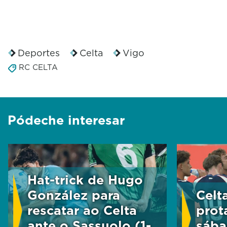
Deportes
Celta
Vigo
RC CELTA
Pódeche interesar
Hat-trick de Hugo
González para
Celt
rescatar ao Celta
prot
ante o Sassuolo (1-
sába