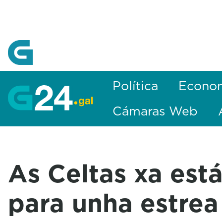
Skip to Main Content
Política
Econo
Cámaras Web
As Celtas xa está
para unha estrea