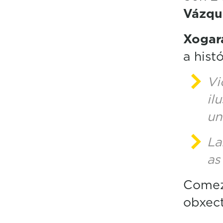
Vázqu
Xogar
a hist
Vi
il
un
La
as
Comez
obxect