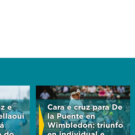
z e
Cara e cruz para De
llaoui
la Puente en
á
Wimbledon: triunfo
a do
en individual e