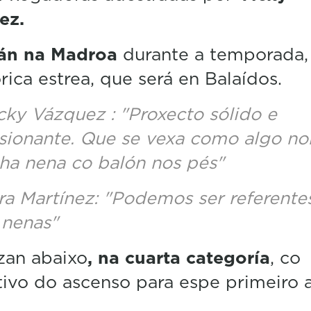
n
ez.
u
t
e
án na Madroa
durante a temporada,
,
órica estrea, que será en Balaídos.
3
2
s
cky Vázquez : "Proxecto sólido e
e
c
usionante. Que se vexa como algo no
o
n
ha nena co balón nos pés"
d
s
ra Martínez: "Podemos ser referente
V
o
 nenas"
l
u
m
an abaixo
, na cuarta categoría
, co
e
5
ivo do ascenso para espe primeiro 
0
%