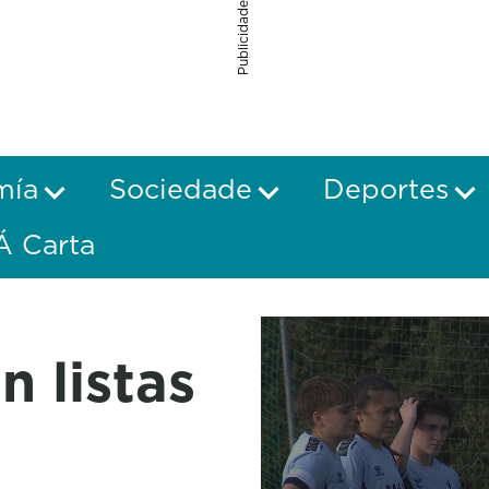
Publicidade
mía
Sociedade
Deportes
Á Carta
n listas