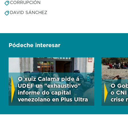
CORRUPCIÓN
DAVID SÁNCHEZ
Pódeche interesar
O xuíz Calama pide á
UDEF un "exhaustivo"
O Gob
informe do capital
o CNI
venezolano en Plus Ultra
crise 