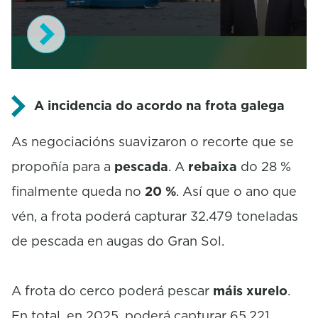
0
s
e
A incidencia do acordo na frota galega
c
o
As negociacións suavizaron o recorte que se
n
d
propoñía para a
pescada
. A
rebaixa
do 28 %
s
o
finalmente queda no
20 %
. Así que o ano que
f
5
vén, a frota poderá capturar 32.479 toneladas
1
s
de pescada en augas do Gran Sol.
e
c
o
A frota do cerco poderá pescar
máis xurelo
.
n
d
En total, en 2025, poderá capturar 65.221
s