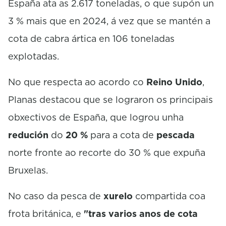
España ata as 2.617 toneladas, o que supón un
s
e
3 % mais que en 2024, á vez que se mantén a
c
o
cota de cabra ártica en 106 toneladas
n
d
explotadas.
s
No que respecta ao acordo co
Reino Unido
,
Planas destacou que se lograron os principais
obxectivos de España, que logrou unha
redución
do
20 %
para a cota de
pescada
norte fronte ao recorte do 30 % que expuña
Bruxelas.
No caso da pesca de
xurelo
compartida coa
frota británica, e
"tras varios anos de cota