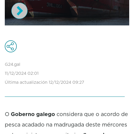
0
s
e
c
o
n
d
G24.gal
s
11/12/2024 02:01
o
f
Última actualización 12/12/2024 09:27
1
m
i
n
u
O
Goberno galego
considera que o acordo de
t
e
pesca acadado na madrugada deste mércores
,
5