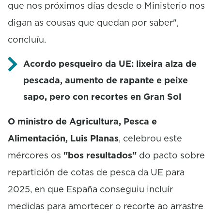
que nos próximos días desde o Ministerio nos
d
s
digan as cousas que quedan por saber",
o
f
concluíu.
3
0
s
Acordo pesqueiro da UE: lixeira alza de
e
pescada, aumento de rapante e peixe
c
o
sapo, pero con recortes en Gran Sol
n
d
s
O ministro de Agricultura, Pesca e
Alimentación, Luis Planas
, celebrou este
mércores os
"bos resultados"
do pacto sobre
repartición de cotas de pesca da UE para
2025, en que España conseguiu incluír
medidas para amortecer o recorte ao arrastre