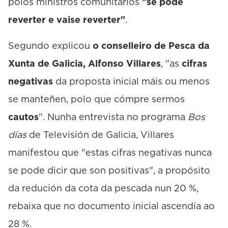
polos ministros comunitarios
"se pode
1
s
reverter e vaise reverter"
.
e
c
o
Segundo explicou
o conselleiro de Pesca da
n
d
Xunta de Galicia, Alfonso Villares
, "as
cifras
s
negativas
da proposta inicial máis ou menos
se manteñen, polo que cómpre sermos
cautos
". Nunha entrevista no programa
Bos
días
de Televisión de Galicia, Villares
manifestou que "estas cifras negativas nunca
se pode dicir que son positivas", a propósito
da redución da cota da pescada nun 20 %,
rebaixa que no documento inicial ascendía ao
28 %.