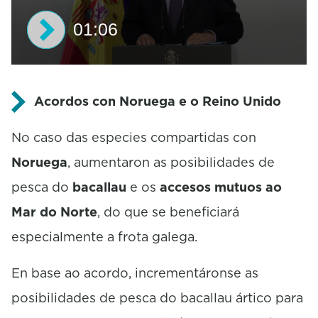
01:06
0
s
e
Acordos con Noruega e o Reino Unido
c
o
No caso das especies compartidas con
n
d
Noruega
, aumentaron as posibilidades de
s
o
pesca do
bacallau
e os
accesos mutuos ao
f
1
Mar do Norte
, do que se beneficiará
m
i
especialmente a frota galega.
n
u
En base ao acordo, incrementáronse as
t
e
posibilidades de pesca do bacallau ártico para
,
6