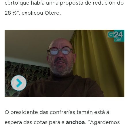
certo que había unha proposta de redución do
28 %", explicou Otero.
0
s
e
O presidente das confrarías tamén está á
c
espera das cotas para a
anchoa
. "Agardemos
o
n