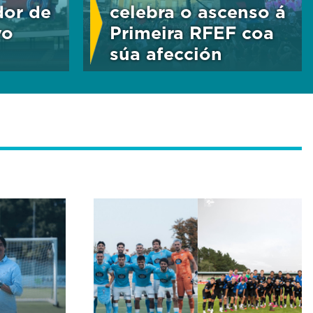
dor de
celebra o ascenso á
vo
Primeira RFEF coa
súa afección