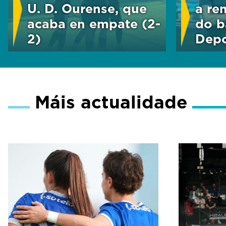
U. D. Ourense, que
a re
acaba en empate (2-
do b
2)
Depo
Máis actualidade