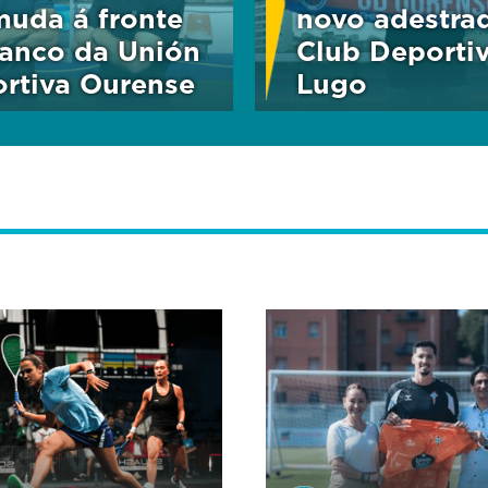
muda á fronte
novo adestra
anco da Unión
Club Deporti
rtiva Ourense
Lugo