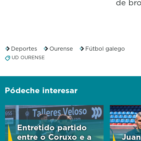
de bro
Deportes
Ourense
Fútbol galego
UD OURENSE
Pódeche interesar
Entretido partido
entre o Coruxo e a
Juan