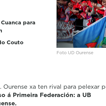
 Cuanca para
n
 do Couto
Foto UD Ourense
. Ourense xa ten rival para pelexar 
o á Primeira Federación: a UB
ense.