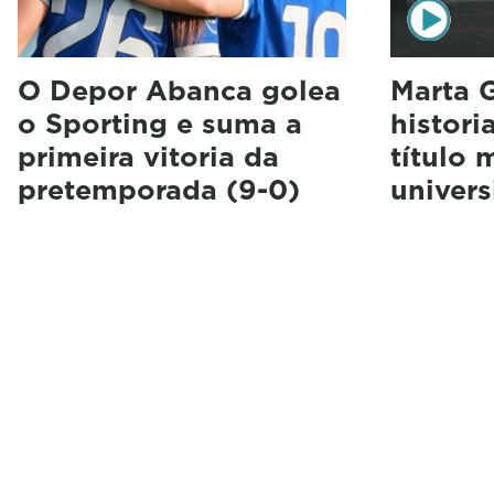
O Depor Abanca golea
Marta G
o Sporting e suma a
histori
primeira vitoria da
título 
pretemporada (9-0)
univers