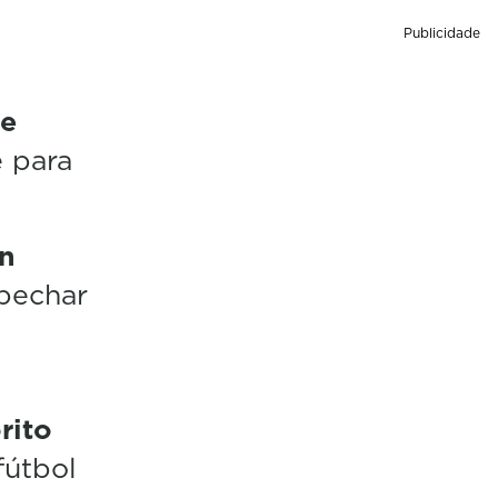
Publicidade
ue
 para
n
pechar
rito
fútbol