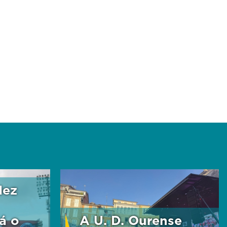
dez
á o
A U. D. Ourense