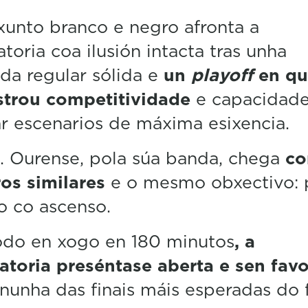
xunto
branco e negro
afronta a
atoria coa ilusión intacta tras unha
a regular sólida e
un
playoff
en q
trou competitividade
e capacidade
r escenarios de máxima esixencia.
. Ourense, pola súa banda, chega
co
os similares
e o mesmo obxectivo: 
o co ascenso.
odo en xogo en 180 minutos
, a
atoria preséntase aberta e sen favo
nunha das finais máis esperadas do 