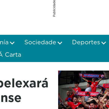
Publicidade
mía
Sociedade
Deportes
Á Carta
pelexará
ense