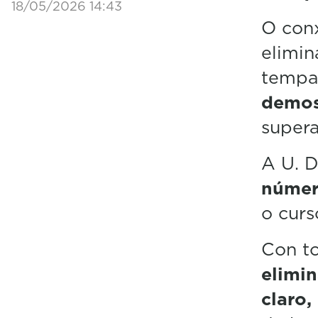
18/05/2026 14:43
O con
elimin
tempad
demos
supera
A U. D
númer
o curs
Con t
elimin
claro,