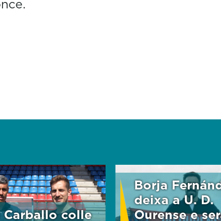
nce.
Borja Fernán
deixa a U. D.
 Carballo colle
Ourense e ser