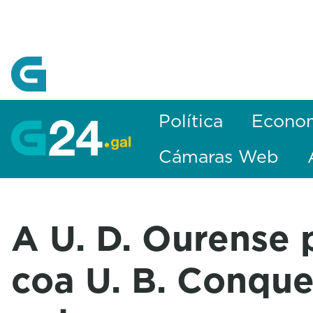
Skip to Main Content
Política
Econo
Cámaras Web
A U. D. Ourense 
coa U. B. Conqu