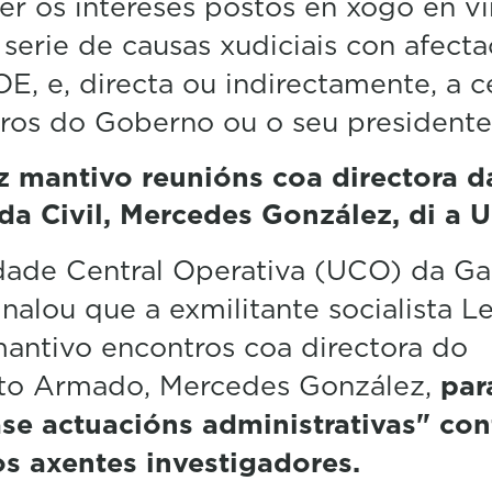
er os intereses postos en xogo en v
serie de causas xudiciais con afecta
E, e, directa ou indirectamente, a c
os do Goberno ou o seu presidente
z mantivo reunións coa directora d
da Civil, Mercedes González, di a
dade Central Operativa (UCO) da Ga
sinalou que a exmilitante socialista Le
antivo encontros coa directora do
tuto Armado, Mercedes González,
par
ase actuacións administrativas" con
s axentes investigadores.