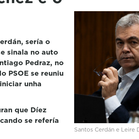
erdán, sería o
e sinala no auto
ntiago Pedraz, no
do PSOE se reuniu
iniciar unha
ran que Díez
cando se refería
Santos Cerdán e Leire D