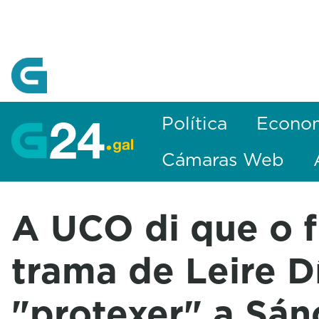
Skip to Main Content
Política
Econo
Cámaras Web
A UCO di que o f
trama de Leire D
"protexer" a Sán