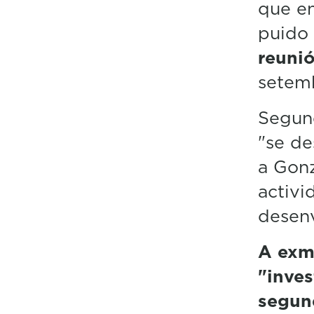
que en
puido 
reuni
setemb
Segund
"se de
a Gonz
activi
desen
A exmi
"inves
segund