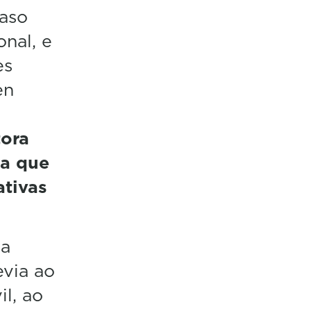
caso
onal, e
es
en
tora
 a que
ativas
ia
evia ao
l, ao