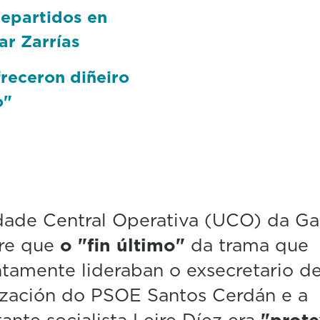
epartidos en
ar Zarrías
receron diñeiro
o"
dade Central Operativa (UCO) da Ga
cre que
o "fin último"
da trama que
tamente lideraban o exsecretario d
ización do PSOE Santos Cerdán e a
tante socialista Leire Díez era
"prote