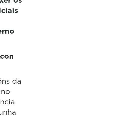
ciais
erno
 con
óns da
 no
ncia
 unha