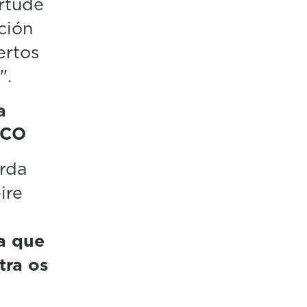
irtude
ción
ertos
".
a
 UCO
rda
ire
a que
tra os