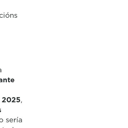
cións
a
ante
 2025
,
s
o sería