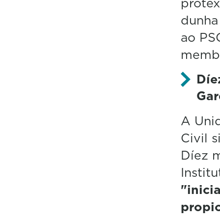
protex
dunha 
ao PSO
membr
Díe
Gar
A Uni
Civil 
Díez m
Insti
"inici
propio