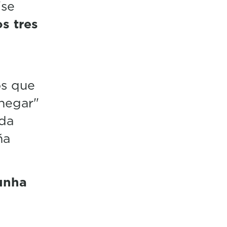
"se
s tres
os que
chegar"
 da
ña
 unha