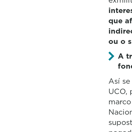
intere
que a
indir
ou o s
A t
fon
Así se
UCO, p
marco 
Nacion
supost