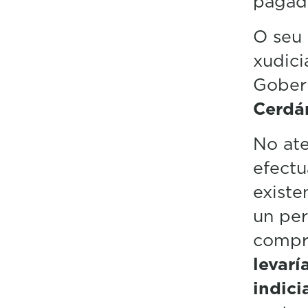
pagada
O seu 
xudici
Gober
Cerdán
No ate
efectu
existe
un pe
compr
levarí
indici