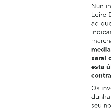
Nun in
Leire 
ao que
indica
marcha
median
xeral 
esta ú
contr
Os inv
dunha 
seu n