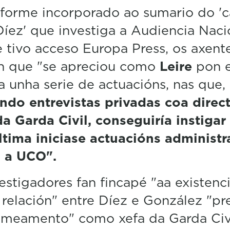
forme incorporado ao sumario do '
Díez' que investiga a Audiencia Naci
 tivo acceso Europa Press, os axent
n que "se apreciou como
Leire
pon 
 unha serie de actuacións, nas que,
do entrevistas privadas coa direc
da Garda Civil, conseguiría instigar
ltima iniciase actuacións administr
a a UCO".
estigadores fan fincapé "aa existenc
relación" entre Díez e González "pr
omeamento" como xefa da Garda Civi