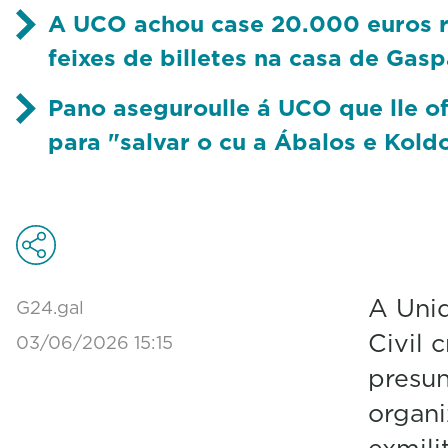
A UCO achou case 20.000 euros r
feixes de billetes na casa de Gasp
Pano aseguroulle á UCO que lle of
para "salvar o cu a Ábalos e Kold
A Uni
G24.gal
Civil 
03/06/2026 15:15
presun
organ
exmili