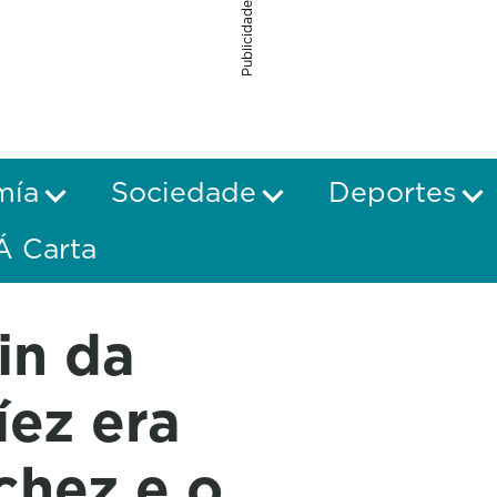
Publicidade
mía
Sociedade
Deportes
Á Carta
in da
íez era
chez e o