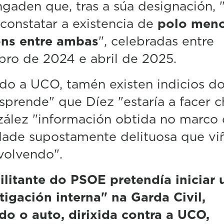
gaden que, tras a súa designación, 
constatar a existencia de
polo meno
óns entre ambas
", celebradas entre
ro de 2024 e abril de 2025.
o a UCO, tamén existen indicios d
sprende" que Díez "estaría a facer 
ález "información obtida no marco
dade supostamente delituosa que vi
volvendo".
litante do PSOE pretendía iniciar
tigación interna" na Garda Civil,
o o auto, dirixida contra a UCO,