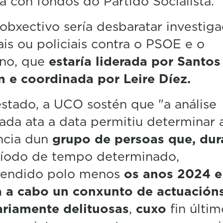
 con fondos do Partido Socialista.
obxectivo sería desbaratar investiga
ais ou policiais contra o PSOE e o
no, que
estaría liderada por Santos
 e coordinada por Leire Díez.
stado, a UCO sostén que "a análise
ada ata a data permitiu determinar 
ncia dun
grupo de persoas que, dur
ríodo de tempo determinado,
endido polo menos
os anos 2024 e
a a cabo un conxunto de actuación
ariamente delituosas
,
cuxo
fin últim