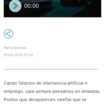
00:00
0
s
e
c
o
n
d
María Bastida
s
21/05/2026 07:52
o
f
0
s
e
c
o
Cando falamos de intelixencia artificial e
n
emprego, case sempre pensamos en ameazas.
d
s
Postos que desaparecen, tarefas que se