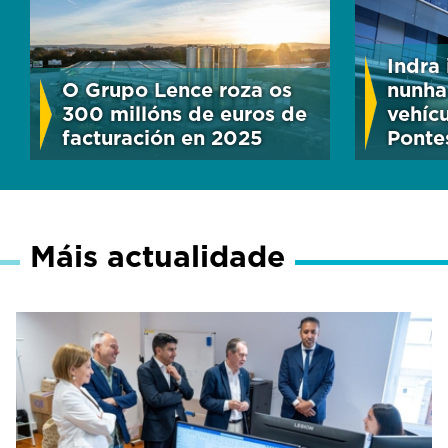
Indra 
O Grupo Lence roza os
nunha
300 millóns de euros de
vehícu
facturación en 2025
Ponte
Máis actualidade