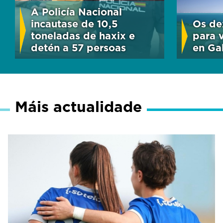
A Policía Nacional
incautase de 10,5
Os de
toneladas de haxix e
para v
detén a 57 persoas
en Gal
Máis actualidade