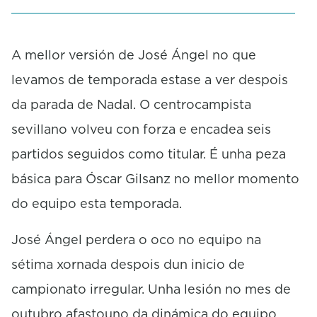
1
s
e
c
A mellor versión de José Ángel no que
o
levamos de temporada estase a ver despois
n
d
da parada de Nadal. O centrocampista
s
sevillano volveu con forza e encadea seis
partidos seguidos como titular. É unha peza
básica para Óscar Gilsanz no mellor momento
do equipo esta temporada.
José Ángel perdera o oco no equipo na
sétima xornada despois dun inicio de
campionato irregular. Unha lesión no mes de
outubro afastouno da dinámica do equipo