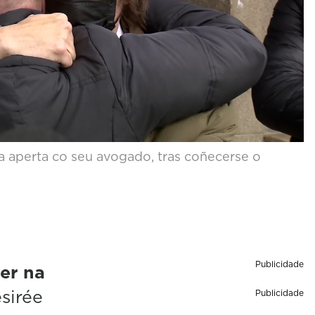
a aperta co seu avogado, tras coñecerse o
Publicidade
er na
esirée
Publicidade