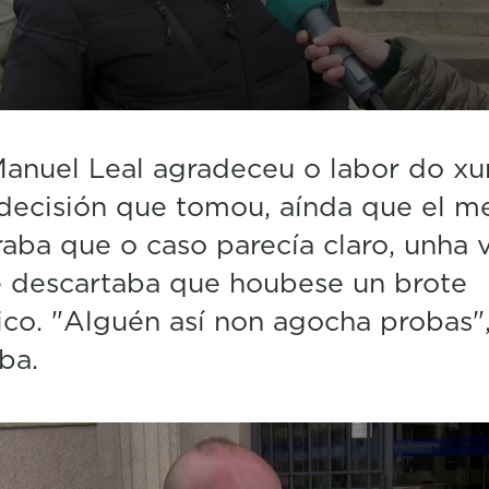
anuel Leal agradeceu o labor do xu
 decisión que tomou, aínda que el 
aba que o caso parecía claro, unha 
e descartaba que houbese un brote
ico. "Alguén así non agocha probas"
ba.