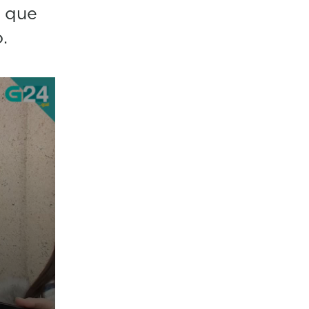
, que
.