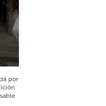
 dá por
tición
sable