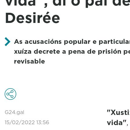
vida", di o pai d
Desirée
As acusacións popular e particul
xuíza decrete a pena de prisión 
revisable
"Xusti
G24.gal
vida"
,
15/02/2022 13:56