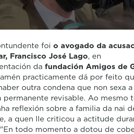
ontundente foi
o avogado da acusa
ar, Francisco José Lago
, en
sentación da
fundación Amigos de G
amén practicamente dá por feito q
haber outra condena que non sexa a
ón permanente revisable. Ao mesmo
nha reflexión sobre a familia da nai d
e, a quen lle criticou a actitude dura
: "En todo momento a dotou de cobe