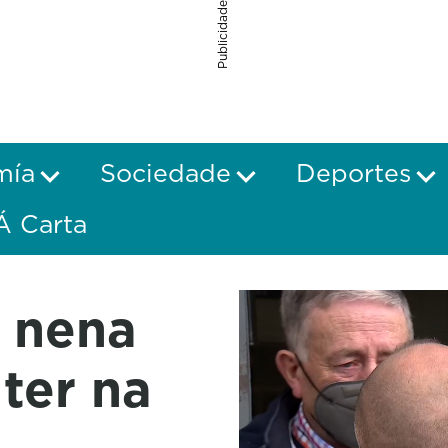
Publicidade
mía
Sociedade
Deportes
Á Carta
a nena
ter na