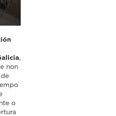
ción
alicia
,
ue non
 de
 tempo
e
nte o
rtura