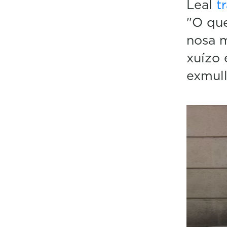
Leal
t
"O que
nosa m
xuízo 
exmull