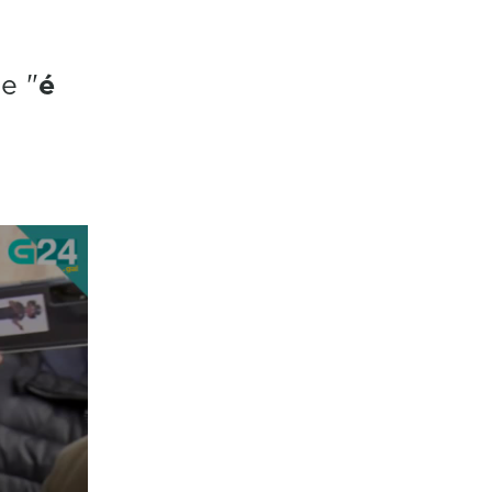
e "
é