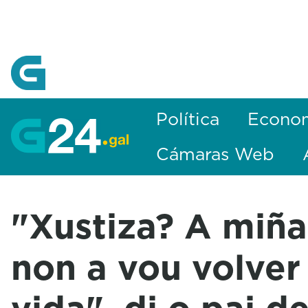
Skip to Main Content
Política
Econo
Cámaras Web
"Xustiza? A miñ
non a vou volver 