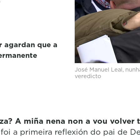
e
ar agardan que a
permanente
José Manuel Leal, nunh
veredicto
za? A miña nena non a vou volver t
 foi a primeira reflexión do pai de D