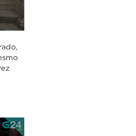
rado,
mesmo
vez
,