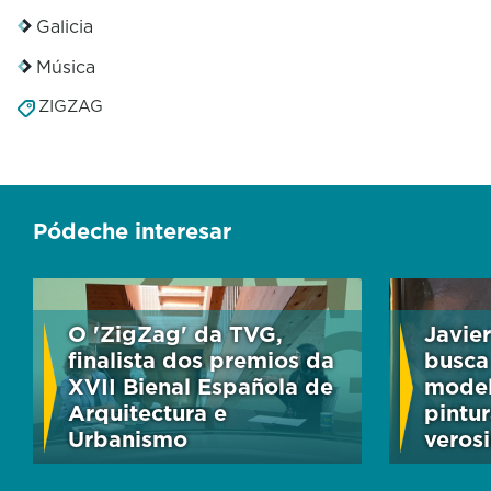
Galicia
Música
ZIGZAG
Pódeche interesar
O 'ZigZag' da TVG,
Javie
finalista dos premios da
busca
XVII Bienal Española de
model
Arquitectura e
pintur
Urbanismo
veros