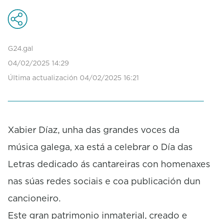
e
c
o
n
d
G24.gal
s
04/02/2025 14:29
o
f
Última actualización 04/02/2025 16:21
0
s
e
c
o
Xabier Díaz, unha das grandes voces da
n
d
música galega, xa está a celebrar o Día das
s
Letras dedicado ás cantareiras con homenaxes
nas súas redes sociais e coa publicación dun
cancioneiro.
Este gran patrimonio inmaterial, creado e