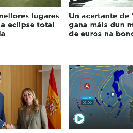
ellores lugares
Un acertante de 
 a eclipse total
gana máis dun m
ia
de euros na bon