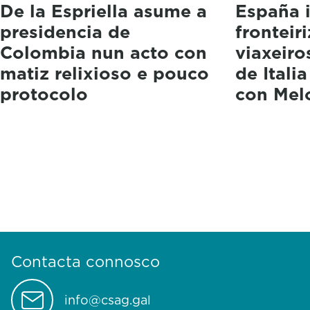
De la Espriella asume a
España 
presidencia de
fronteir
Colombia nun acto con
viaxeiro
matiz relixioso e pouco
de Itali
protocolo
con Mel
Contacta connosco
info@csag.gal