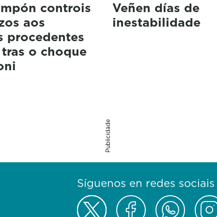
impón controis
Veñen días de
izos aos
inestabilidade
s procedentes
a tras o choque
oni
Publicidade
Síguenos en redes sociais