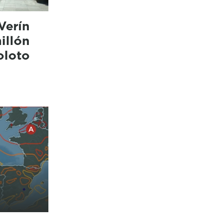
Verín
illón
oloto