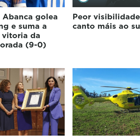
 Abanca golea
Peor visibilidad
ing e suma a
canto máis ao su
 vitoria da
orada (9-0)