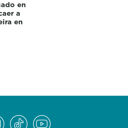
uado en
caer a
eira en