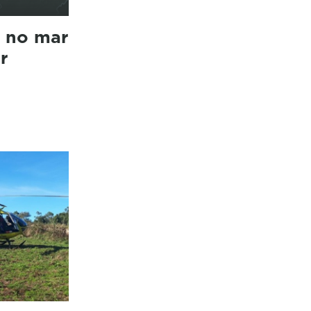
e no mar
r