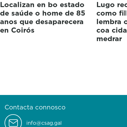
Localizan en bo estado
Lugo re
de saúde o home de 85
como fil
anos que desaparecera
lembra o
en Coirós
coa cida
medrar
Contacta connosco
info@csag.gal