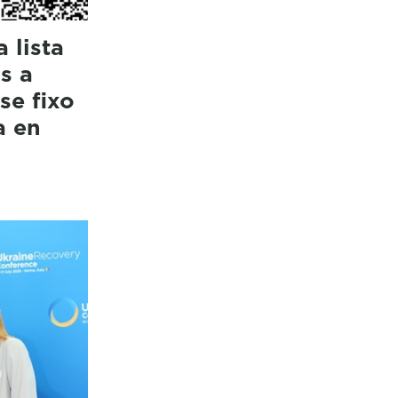
 lista
s a
se fixo
a en
a