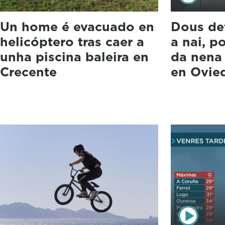
Un home é evacuado en
Dous det
helicóptero tras caer a
a nai, p
unha piscina baleira en
da nena
Crecente
en Ovie