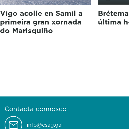
Vigo acolle en Samil a
Brétemas
primeira gran xornada
última h
do Marisquiño
Contacta connosco
info@csag.gal