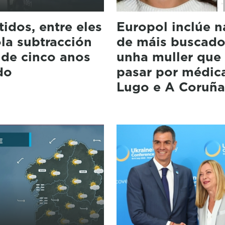
idos, entre eles
Europol inclúe na
ola subtracción
de máis buscado
 de cinco anos
unha muller que 
do
pasar por médic
Lugo e A Coruñ