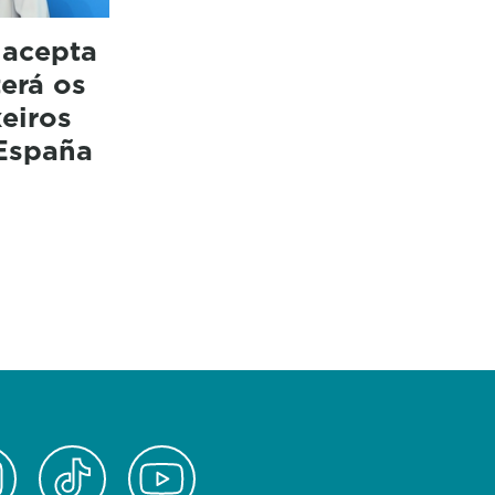
 acepta
erá os
xeiros
España