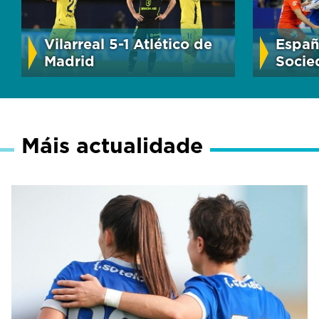
Vilarreal 5-1 Atlético de
Españo
Madrid
Socie
Máis actualidade