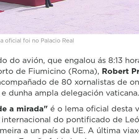
 oficial foi no Palacio Real
o do avión, que engalou ás 8:13 hor
orto de Fiumicino (Roma),
Robert P
acompañado de 80 xornalistas de o
 e dunha ampla delegación vaticana
de a mirada"
é o lema oficial desta vi
 internacional do pontificado de Le
imeira a un país da UE. A última via