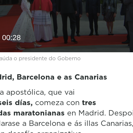
00:28
aúda o presidente do Goberno
rid, Barcelona e as Canarias
ta apostólica, que vai
eis días,
comeza con
tres
das
maratonianas
en Madrid. Despoi
darase a Barcelona e ás illas Canarias