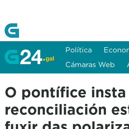
Skip to Main Content
Política
Econo
Cámaras Web
O pontífice insta
reconciliación es
fuxir das polariz