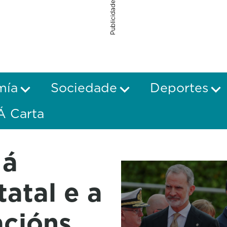
Publicidade
mía
Sociedade
Deportes
Á Carta
 á
tatal e a
acións