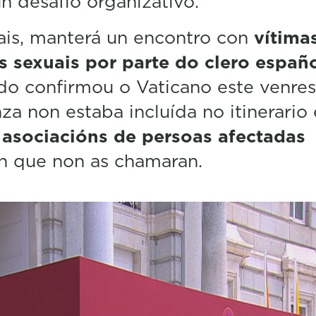
n desafío organizativo.
is, manterá un encontro con
vítima
 sexuais por parte do clero españ
o confirmou o Vaticano este venres
za non estaba incluída no itinerario 
 asociacións de persoas afectadas
an que non as chamaran.