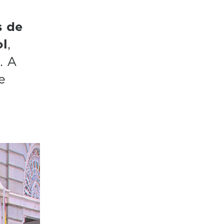
s de
ol
,
. A
e