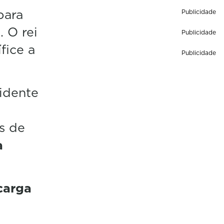
ara
Publicidade
. O rei
Publicidade
fice a
Publicidade
idente
s de
a
carga