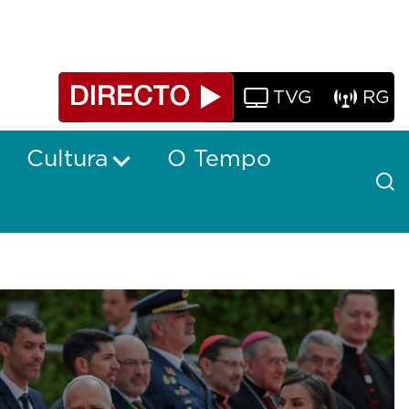
TVG
RG
Cultura
O Tempo