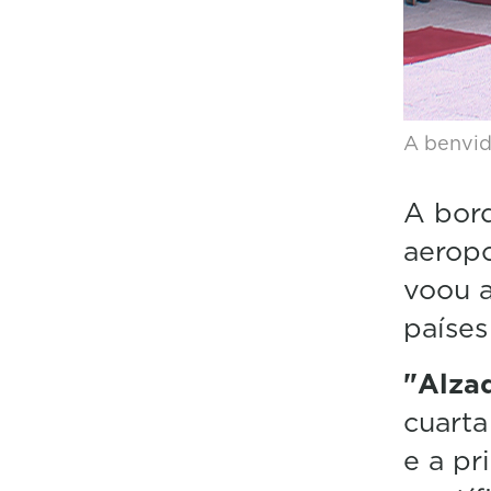
A benvida
A bord
aerop
voou 
países
"Alza
cuarta
e a pr