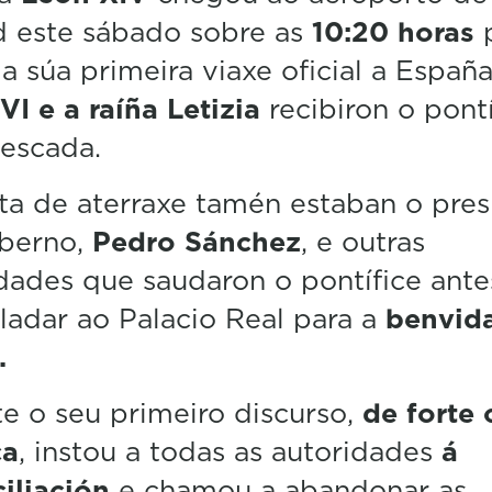
i
d este sábado sobre as
10:20 horas
p
n
r a súa primeira viaxe oficial a España
u
t
 VI e a raíña Letizia
recibiron o pontí
e
,
escada.
5
8
s
ta de aterraxe tamén estaban o pres
e
c
berno,
Pedro Sánchez
, e outras
o
dades que saudaron o pontífice ante
n
d
sladar ao Palacio Real para a
benvid
s
V
.
o
l
u
e o seu primeiro discurso,
de forte 
m
e
ca
, instou a todas as autoridades
á
5
0
iliación
e chamou a abandonar as