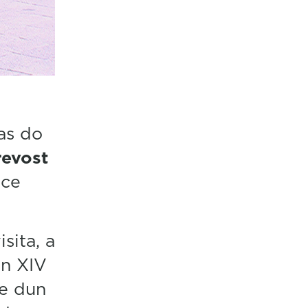
as do
revost
nce
.
sita, a
ón XIV
xe dun