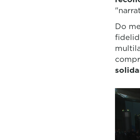
"narra
Do me
fideli
multil
compr
solida