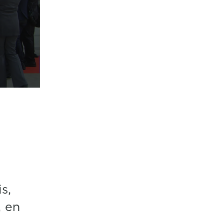
s,
, en