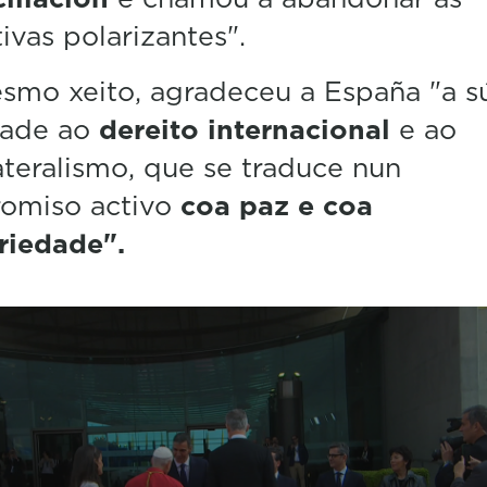
%
tivas polarizantes".
smo xeito, agradeceu a España "a s
dade ao
dereito internacional
e ao
ateralismo, que se traduce nun
omiso activo
coa paz e coa
riedade".