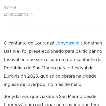
n
d
G24.gal
s
25/01/2023 09:41
o
f
0
s
e
c
o
O cantante de Lourenzá
Jonydasvie
(Jonathan
n
Dasilva) foi preseleccionado para participar no
d
s
festival en que será elixido o representante da
República de San Marino para o festival de
Eurovisión 2023, que se celebrará na cidade
inglesa de Liverpool no mes de maio.
Jonydasvie, que viaxará a San Marino desde
Lourenzá para participar nun casting que terá