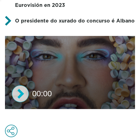
Eurovisión en 2023
O presidente do xurado do concurso é Albano
00:00
0
s
e
c
o