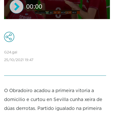
00:00
0
s
e
c
o
n
d
G24.gal
s
25/10/2021 19:47
o
f
0
s
e
c
o
O Obradoiro acadou a primeira vitoria a
n
domicilio e curtou en Sevilla cunha xeira de
d
s
dúas derrotas. Partido igualado na primeira