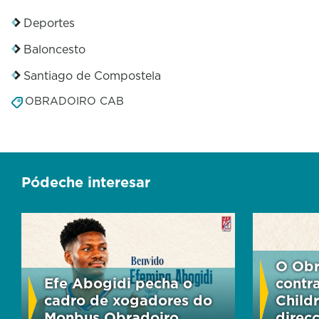
Deportes
Baloncesto
Santiago de Compostela
OBRADOIRO CAB
Pódeche interesar
O Obr
Efe Abogidi pecha o
contr
cadro de xogadores do
Child
Monbus Obradoiro
direc