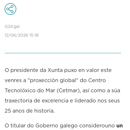
n
d
s
o
f
G24.gal
0
s
12/06/2026 15:18
e
c
o
n
d
s
O presidente da Xunta puxo en valor este
venres a "proxección global" do Centro
Tecnolóxico do Mar (Cetmar), así como a súa
traxectoria de excelencia e liderado nos seus
25 anos de historia.
O titular do Goberno galego considerouno
un