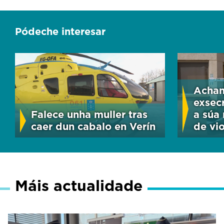
Pódeche interesar
Achan
exsec
Falece unha muller tras
a súa
caer dun cabalo en Verín
de vi
Máis actualidade