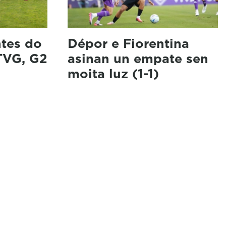
ntes do
Dépor e Fiorentina
(TVG, G2
asinan un empate sen
moita luz (1-1)