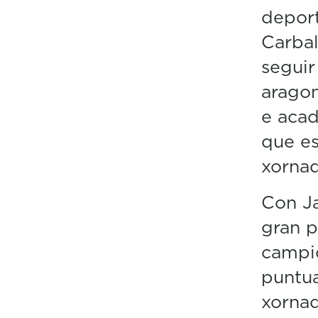
deport
Carbal
seguir
arago
e acad
que es
xornad
Con J
gran p
campi
puntua
xornad