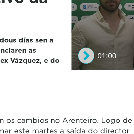
dous días sen a
nciaren as
01:00
lex Vázquez, e do
0
s
e
c
o
n
d
s
n os cambios no Arenteiro. Logo de
o
f
mar este martes a saída do director
1