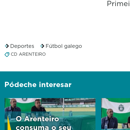
Primei
Deportes
Fútbol galego
CD ARENTEIRO
Pódeche interesar
O Arenteiro
consuma o seu