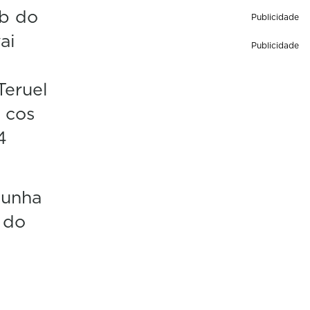
ub do
Publicidade
ai
Publicidade
Teruel
 cos
4
 unha
 do