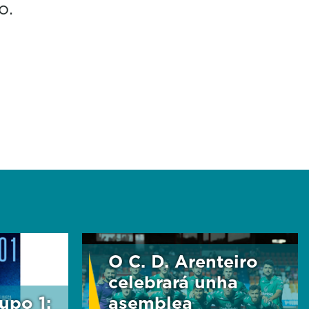
vo.
O C. D. Arenteiro
celebrará unha
upo 1:
asemblea