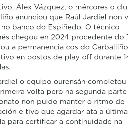
m
ivo, Álex Vázquez, o mércores o cl
i
n
liño anunciou que Raúl Jardiel non v
u
t
 no banco do Espiñedo. O técnico
e
,
nés chegou en 2024 procedente do 
0
ou a permanencia cos do Carballiño
V
o
tivo en postos de play off durante 1
l
u
as.
m
e
5
ardiel o equipo ourensán completou
0
%
rimeira volta pero na segunda parte
onato non puido manter o ritmo de
ción e tivo que agardar ata a última
a para certificar a continuidade na