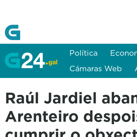
Skip to Main Content
Política
Econo
Cámaras Web
Raúl Jardiel aba
Arenteiro despoi
cumprir o obxect