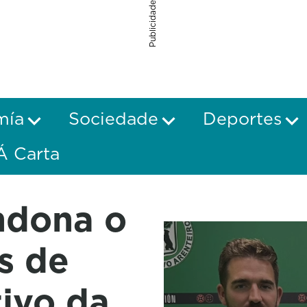
Publicidade
mía
Sociedade
Deportes
Á Carta
ndona o
s de
ivo da