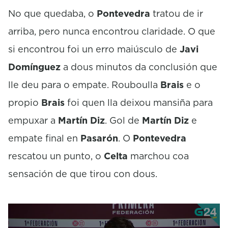
No que quedaba, o
Pontevedra
tratou de ir
arriba, pero nunca encontrou claridade. O que
si encontrou foi un erro maiúsculo de
Javi
Domínguez
a dous minutos da conclusión que
lle deu para o empate. Rouboulla
Brais
e o
propio
Brais
foi quen lla deixou mansiña para
empuxar a
Martín Diz
. Gol de
Martín Diz
e
empate final en
Pasarón
. O
Pontevedra
rescatou un punto, o
Celta
marchou coa
sensación de que tirou con dous.