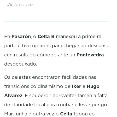
f
15/10/2022 21:13
0
s
e
c
o
n
En
Pasarón
, o
Celta B
manexou a primeira
d
s
parte e tivo opcións para chegar ao descanso
cun resultado cómodo ante un
Pontevedra
desdebuxado.
Os celestes encontraron facilidades nas
transicións co dinamismo de
Iker
e
Hugo
Álvarez
. E souberon aproveitar tamén a falta
de claridade local para roubar e levar perigo.
Mais unha e outra vez o
Celta
topou co