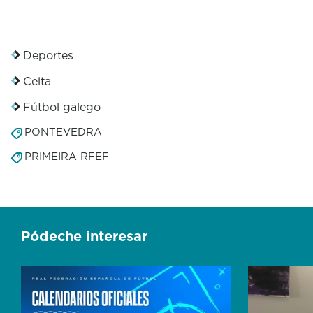
o
n
d
s
Deportes
Celta
Fútbol galego
PONTEVEDRA
PRIMEIRA RFEF
Pódeche interesar