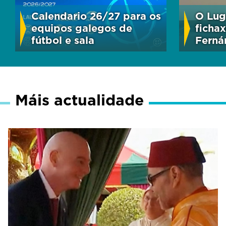
Calendario 26/27 para os
O Lug
equipos galegos de
ficha
fútbol e sala
Ferná
Máis actualidade