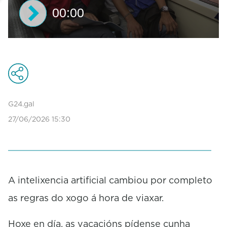
00:00
0
s
e
c
o
n
d
G24.gal
s
27/06/2026 15:30
o
f
0
s
e
c
o
A intelixencia artificial cambiou por completo
n
as regras do xogo á hora de viaxar.
d
s
Hoxe en día, as vacacións pídense cunha