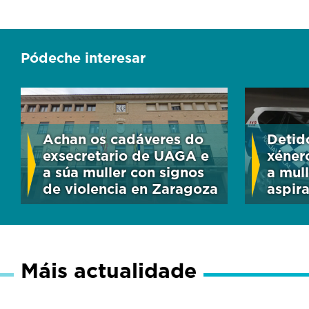
Pódeche interesar
Achan os cadáveres do
Detid
exsecretario de UAGA e
xéner
a súa muller con signos
a mul
de violencia en Zaragoza
aspir
Máis actualidade