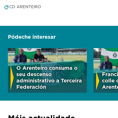
CD ARENTEIRO
Pódeche interesar
O Arenteiro consuma o
seu descenso
Franc
administrativo a Terceira
colle
Federación
Arent
Máis actualidade