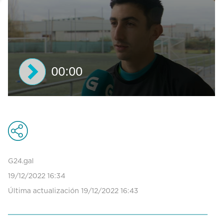
00:00
0
s
e
c
o
n
d
G24.gal
s
19/12/2022 16:34
o
f
Última actualización 19/12/2022 16:43
0
s
e